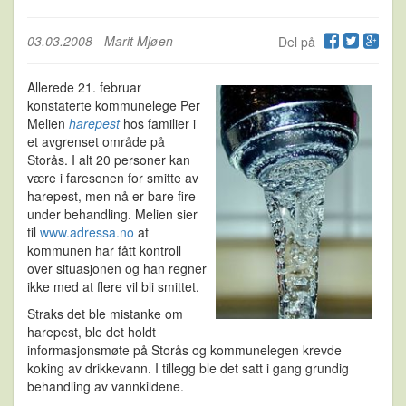
03.03.2008
-
Marit Mjøen
Del på
Allerede 21. februar
konstaterte kommunelege Per
Melien
harepest
hos familier i
et avgrenset område på
Storås. I alt 20 personer kan
være i faresonen for smitte av
harepest, men nå er bare fire
under behandling. Melien sier
til
www.adressa.no
at
kommunen har fått kontroll
over situasjonen og han regner
ikke med at flere vil bli smittet.
Straks det ble mistanke om
harepest, ble det holdt
informasjonsmøte på Storås og kommunelegen krevde
koking av drikkevann. I tillegg ble det satt i gang grundig
behandling av vannkildene.