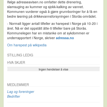
Ifølge adresseavisen.no omfatter dette drenering,
slamsuging av kummer og sjokk-kalking av vannet.
Kommunen vurderer også å gjøre grunnboringer for å få en
bedre løsning på drikkevannsforsyningen i Storås-området.
- Normalt ligger antall tilfeller av harepest i Norge på 10-20 i
året. Nå er det oppstått åtte-ti tilfeller bare på Storås.
Kommunelegen har en mistanke om at sykdommen er
underrapportert i Norge, skriver
adressa.no
Om harepest på wikipedia
STILLING LEDIG
HVA SKJER
Ingen hendelser å vise
Se flere…
MEDLEMMER
Lag og foreninger
Bedrifter