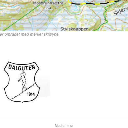
ver området med merket skiløype.
Medlemmer