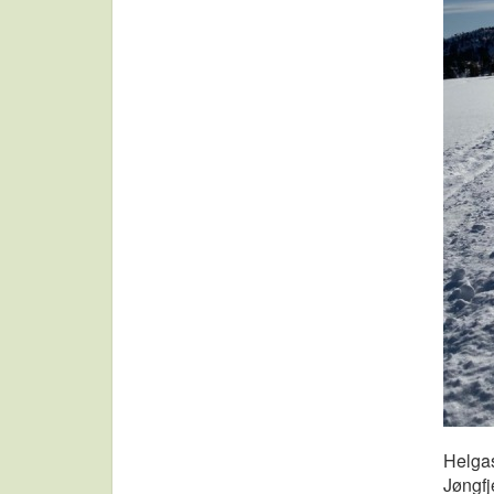
Helgas
Jøngfj