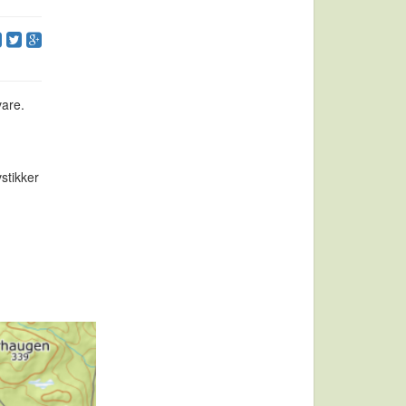
vare.
stikker