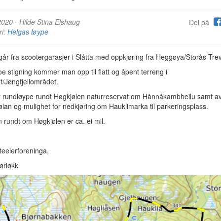
2020
-
Hilde Stina Elshaug
Del på
ri:
Helgas løype
år fra scootergarasjer i Slåtta med oppkjøring fra Heggøya/Storås Tre
oe stigning kommer man opp til flatt og åpent terreng i
let/Jøngfjellområdet.
r rundløype rundt Høgkjølen naturreservat om Hånnåkambheilu samt av
kjølan og mulighet for nedkjøring om Hauklimarka til parkeringsplass.
rundt om Høgkjølen er ca. ei mil.
teeierforeninga,
ørløkk