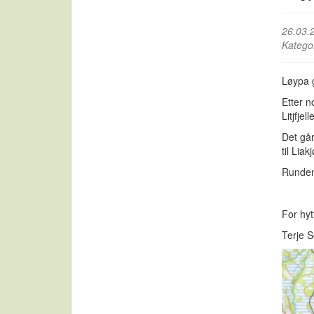
26.03.
Katego
Løypa g
Etter n
Litjfjel
Det gå
til Lia
Runden 
For hyt
Terje S