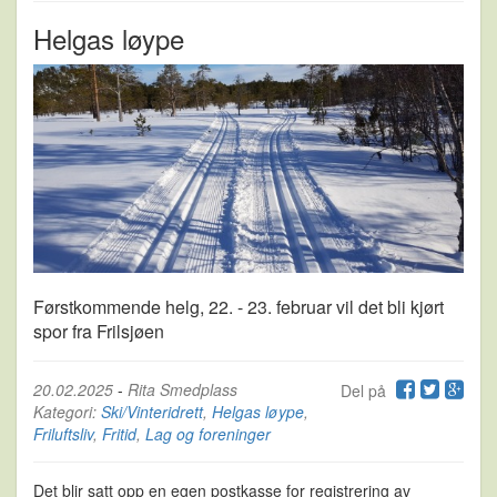
Helgas løype
Førstkommende helg, 22. - 23. februar vil det bli kjørt
spor fra Frilsjøen
20.02.2025
-
Rita Smedplass
Del på
Kategori:
Ski/Vinteridrett
,
Helgas løype
,
Friluftsliv
,
Fritid
,
Lag og foreninger
Det blir satt opp en egen postkasse for registrering av