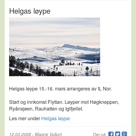
Helgas løype
Helgas løype 15.-16. mars arrangeres av IL Nor.
Start og innkomst Flyttan. Løyper mot Høgkneppen,
Ryånsjøen, Rauhatten og Iglfjellet.
Les mer under
Helgas løype
12.03.2008
-
Magne Vullum
Del på