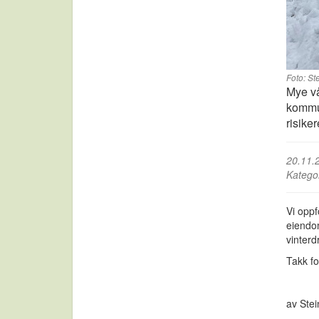
Foto: S
Mye vå
kommun
risike
20.11.
Katego
Vi oppf
eiendo
vinterdr
Takk fo
av Ste