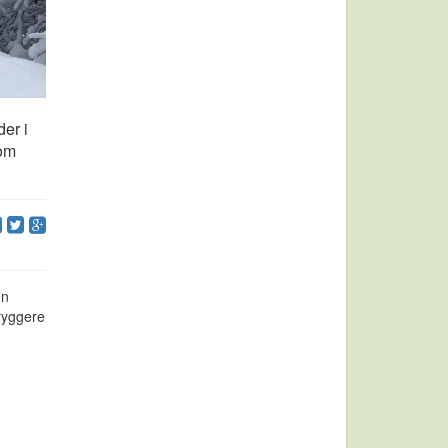
der i
som
en
ryggere