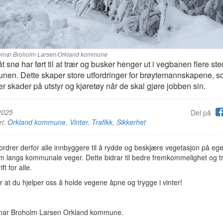
teinar Broholm Larsen/Orkland kommune
t snø har ført til at trær og busker henger ut i vegbanen flere ste
en. Dette skaper store utfordringer for brøytemannskapene, 
rer skader på utstyr og kjøretøy når de skal gjøre jobben sin.
2025
Del på
ri:
Orkland kommune
,
Vinter
,
Trafikk
,
Sikkerhet
ordrer derfor alle innbyggere til å rydde og beskjære vegetasjon på eg
m langs kommunale veger. Dette bidrar til bedre fremkommelighet og t
ift for alle.
r at du hjelper oss å holde vegene åpne og trygge i vinter!
inar Broholm Larsen Orkland kommune.