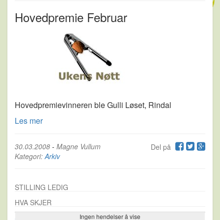
Hovedpremie Februar
Hovedpremievinneren ble Gulli Løset, Rindal
Les mer
30.03.2008
-
Magne Vullum
Del på
Kategori:
Arkiv
STILLING LEDIG
HVA SKJER
Ingen hendelser å vise
Se flere…