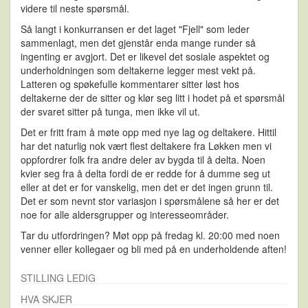
videre til neste spørsmål.
Så langt i konkurransen er det laget "Fjell" som leder
sammenlagt, men det gjenstår enda mange runder så
ingenting er avgjort. Det er likevel det sosiale aspektet og
underholdningen som deltakerne legger mest vekt på.
Latteren og spøkefulle kommentarer sitter løst hos
deltakerne der de sitter og klør seg litt i hodet på et spørsmål
der svaret sitter på tunga, men ikke vil ut.
Det er fritt fram å møte opp med nye lag og deltakere. Hittil
har det naturlig nok vært flest deltakere fra Løkken men vi
oppfordrer folk fra andre deler av bygda til å delta. Noen
kvier seg fra å delta fordi de er redde for å dumme seg ut
eller at det er for vanskelig, men det er det ingen grunn til.
Det er som nevnt stor variasjon i spørsmålene så her er det
noe for alle aldersgrupper og interesseområder.
Tar du utfordringen? Møt opp på fredag kl. 20:00 med noen
venner eller kollegaer og bli med på en underholdende aften!
STILLING LEDIG
HVA SKJER