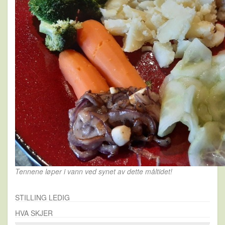
Tennene løper i vann ved synet av dette måltidet!
STILLING LEDIG
HVA SKJER