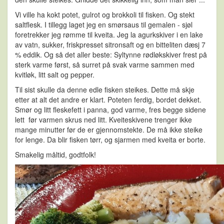
Vi ville ha kokt potet, gulrot og brokkoli til fisken. Og stekt
saltflesk. I tillegg laget jeg en smørsaus til gemalen - sjøl
foretrekker jeg rømme til kveita. Jeg la agurkskiver i en lake
av vatn, sukker, friskpresset sitronsaft og en bitteliten dæsj 7
% eddik. Og så det aller beste: Syltynne rødløkskiver frest på
sterk varme først, så surret på svak varme sammen med
kvitløk, litt salt og pepper.
Til sist skulle da denne edle fisken steikes. Dette må skje
etter at alt det andre er klart. Poteten ferdig, bordet dekket.
Smør og litt fleskefett i panna, god varme, fres begge sidene
lett før varmen skrus ned litt. Kveiteskivene trenger ikke
mange minutter før de er gjennomstekte. De må ikke steike
for lenge. Da blir fisken tørr, og sjarmen med kveita er borte.
Smakelig måltid, godtfolk!