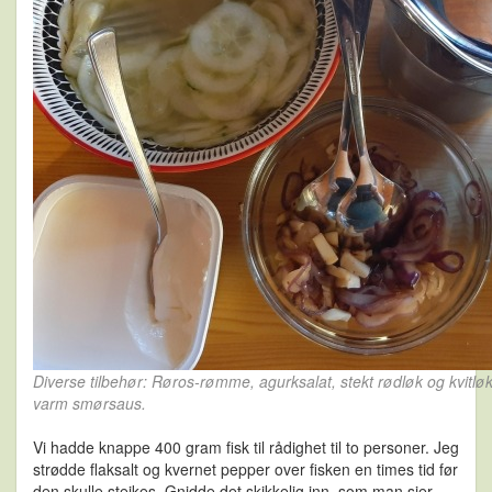
Diverse tilbehør: Røros-rømme, agurksalat, stekt rødløk og kvitløk,
varm smørsaus.
Vi hadde knappe 400 gram fisk til rådighet til to personer. Jeg
strødde flaksalt og kvernet pepper over fisken en times tid før
den skulle steikes. Gnidde det skikkelig inn, som man sier ...