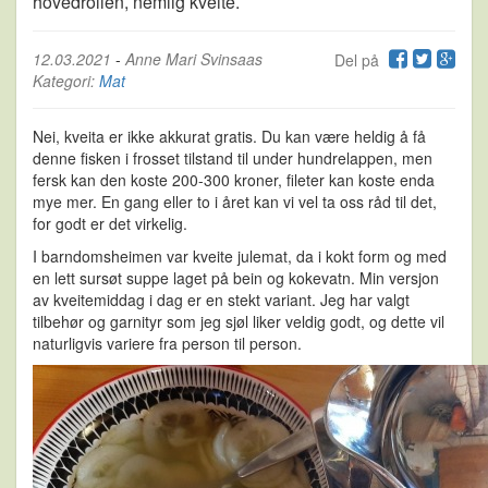
hovedrollen, nemlig kveite.
12.03.2021
-
Anne Mari Svinsaas
Del på
Kategori:
Mat
Nei, kveita er ikke akkurat gratis. Du kan være heldig å få
denne fisken i frosset tilstand til under hundrelappen, men
fersk kan den koste 200-300 kroner, fileter kan koste enda
mye mer. En gang eller to i året kan vi vel ta oss råd til det,
for godt er det virkelig.
I barndomsheimen var kveite julemat, da i kokt form og med
en lett sursøt suppe laget på bein og kokevatn. Min versjon
av kveitemiddag i dag er en stekt variant. Jeg har valgt
tilbehør og garnityr som jeg sjøl liker veldig godt, og dette vil
naturligvis variere fra person til person.