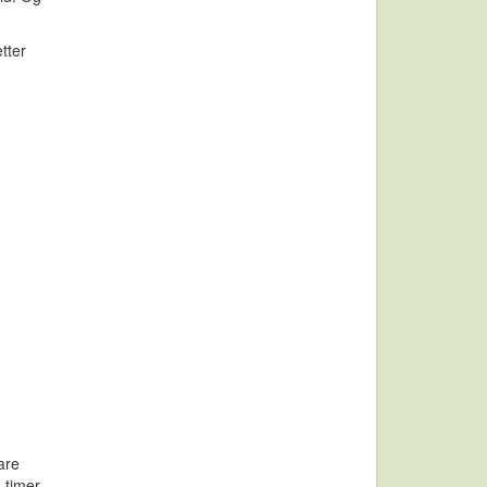
tter
bare
 timer