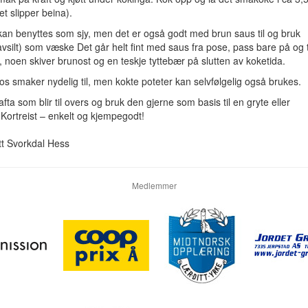
ttet slipper beina).
kan benyttes som sjy, men det er også godt med brun saus til og bruk
avsilt) som væske Det går helt fint med saus fra pose, pass bare på og t
øte, noen skiver brunost og en teskje tyttebær på slutten av koketida.
s smaker nydelig til, men kokte poteter kan selvfølgelig også brukes.
afta som blir til overs og bruk den gjerne som basis til en gryte eller
Kortreist – enkelt og kjempegodt!
tt Svorkdal Hess
Medlemmer