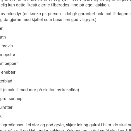
gelig kan dette likeså gjerne tilberedes inne på eget kjøkken.
av reinsdyr (en knoke pr. person – det gir garantert nok mat til dagen e
g da gjerne med kjøttet som base i en god viltgryte.)
er
vatn
l rødvin
nnepsfrø
art pepper
el enebær
bærblad
lt (smak til med mer på slutten av koketida)
sprut sennep
ulrøtter
k
 ingrediensen i ei stor og god gryte, skjær løk og gulrot i biter, de skal 
mak på kraft og kjøtt under kokinga. Kok opp og la det småkoke i ca 3,5