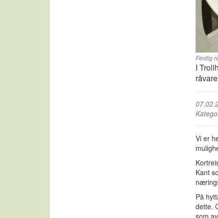
Ferdig r
I Troll
råvare
07.02.
Katego
Vi er h
mulighe
Kortrei
Kant so
nærings
På hytt
dette. 
som av 