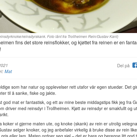
einsdyrknoke/reinsdyrskank. Foto lånt fra Trollheimen Rein/Gustav Kant)
heimen fins det store reinsflokker, og kjøttet fra reinen er en fanta
!
2021
Del på
ri:
Mat
eldige som har natur og opplevelser rett utafor vår egen stuedør. Det gi
ter til å sanke, fiske og jakte.
st god mat er fantastisk, og ett av mine beste middagstips fikk jeg fra 
m driver med reinsdyr i Trollheimen. Kjøtt av reinsdyr er smakfullt og ut
rikt.
a koker vi gjerne maten ute, og knoke (skank) av rein er utrolig velegna 
Gustav selger knoker, og jeg anbefaler virkelig å bruke disse av rein lik
gris eller lam. Maten ordner seg sjøl – det er bare og beregne litt god 