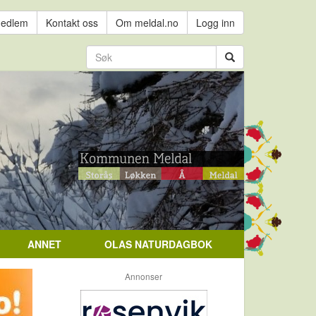
medlem
Kontakt oss
Om meldal.no
Logg inn
ANNET
OLAS NATURDAGBOK
Annonser