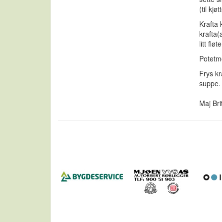
(til kjø
Krafta 
krafta(
litt fl
Potetmo
Frys kr
suppe. 
Maj Bri