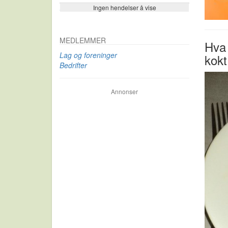
Ingen hendelser å vise
Se flere…
MEDLEMMER
Hva 
Lag og foreninger
kokt
Bedrifter
Annonser