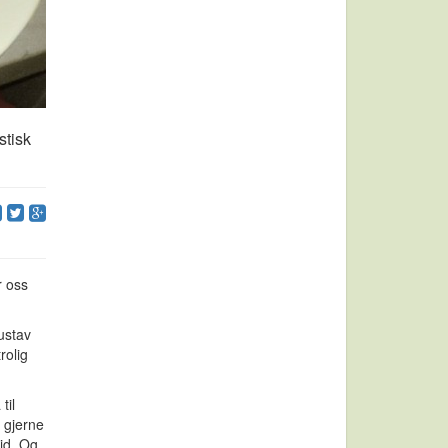
stisk
r oss
Gustav
rolig
til
e gjerne
tid. Og