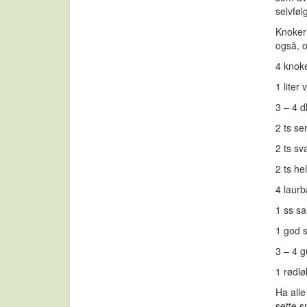
selvføl
Knoker 
også, o
4 knok
1 liter 
3 – 4 d
2 ts se
2 ts sv
2 ts h
4 laur
1 ss sa
1 god 
3 – 4 g
1 rødlø
Ha alle
sette s