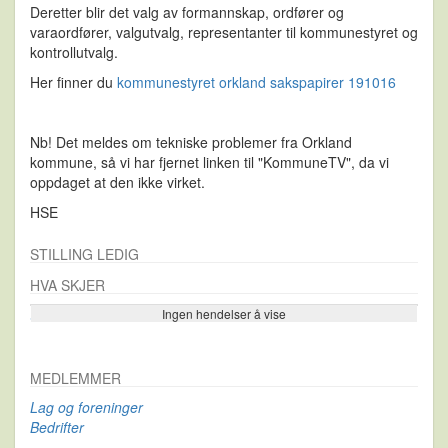
Deretter blir det valg av formannskap, ordfører og
varaordfører, valgutvalg, representanter til kommunestyret og
kontrollutvalg.
Her finner du
kommunestyret orkland sakspapirer 191016
Nb! Det meldes om tekniske problemer fra Orkland
kommune, så vi har fjernet linken til "KommuneTV", da vi
oppdaget at den ikke virket.
HSE
STILLING LEDIG
HVA SKJER
Ingen hendelser å vise
Se flere…
MEDLEMMER
Lag og foreninger
Bedrifter