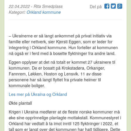
22.04.2022
-
Rita Smedplass
Del på
Kategori:
Orkland kommune
– Ukrainerne er så langt ankommet på privat initiativ via
familie eller nettverk, sier Kjersti Eggen, som er leder for
integrering i Orkland kommune. Hun forteller at kommunen
nå også er i ferd med å bosette flyktninger fra andre land.
Eggen opplyser at det nå totalt er kommet 27 ukrainere til
kommunen. De er bosatt på Krokstadøra, Orkanger,
Fannrem, Løkken, Hoston og Lensvik. 11 av disse
personene har så langt flyttet fra private heimer til
kommunale boliger.
Les mer på Ukraina og Orkland
Økte plantall
Krigen i Ukraina medfører at de fleste norske kommuner må
øke sine opprinnelige planlagte mottakstall. Kommunestyret i
Orkland har vedtatt å ta imot inntil 125 flyktninger i 2022, et
tall som er langt over det kommunen har hatt tidligere. Dette