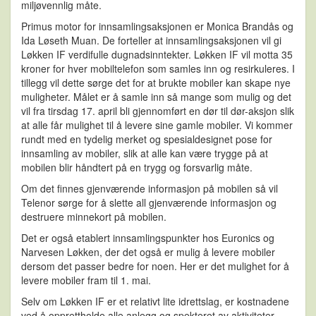
miljøvennlig måte.
Primus motor for innsamlingsaksjonen er Monica Brandås og
Ida Løseth Muan. De forteller at innsamlingsaksjonen vil gi
Løkken IF verdifulle dugnadsinntekter. Løkken IF vil motta 35
kroner for hver mobiltelefon som samles inn og resirkuleres. I
tillegg vil dette sørge det for at brukte mobiler kan skape nye
muligheter. Målet er å samle inn så mange som mulig og det
vil fra tirsdag 17. april bli gjennomført en dør til dør-aksjon slik
at alle får mulighet til å levere sine gamle mobiler. Vi kommer
rundt med en tydelig merket og spesialdesignet pose for
innsamling av mobiler, slik at alle kan være trygge på at
mobilen blir håndtert på en trygg og forsvarlig måte.
Om det finnes gjenværende informasjon på mobilen så vil
Telenor sørge for å slette all gjenværende informasjon og
destruere minnekort på mobilen.
Det er også etablert innsamlingspunkter hos Euronics og
Narvesen Løkken, der det også er mulig å levere mobiler
dersom det passer bedre for noen. Her er det mulighet for å
levere mobiler fram til 1. mai.
Selv om Løkken IF er et relativt lite idrettslag, er kostnadene
ved å opprettholde alle anlegg og spekteret av aktiviteter