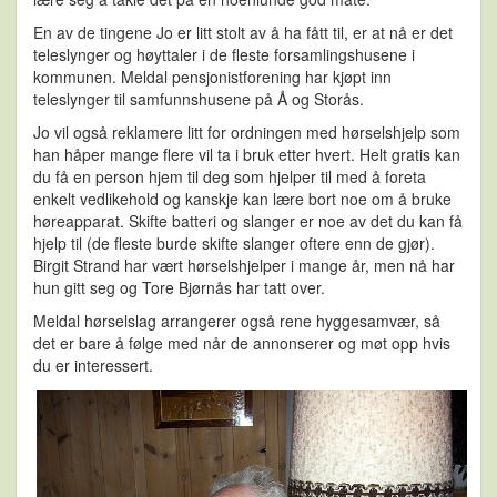
En av de tingene Jo er litt stolt av å ha fått til, er at nå er det
teleslynger og høyttaler i de fleste forsamlingshusene i
kommunen. Meldal pensjonistforening har kjøpt inn
teleslynger til samfunnshusene på Å og Storås.
Jo vil også reklamere litt for ordningen med hørselshjelp som
han håper mange flere vil ta i bruk etter hvert. Helt gratis kan
du få en person hjem til deg som hjelper til med å foreta
enkelt vedlikehold og kanskje kan lære bort noe om å bruke
høreapparat. Skifte batteri og slanger er noe av det du kan få
hjelp til (de fleste burde skifte slanger oftere enn de gjør).
Birgit Strand har vært hørselshjelper i mange år, men nå har
hun gitt seg og Tore Bjørnås har tatt over.
Meldal hørselslag arrangerer også rene hyggesamvær, så
det er bare å følge med når de annonserer og møt opp hvis
du er interessert.