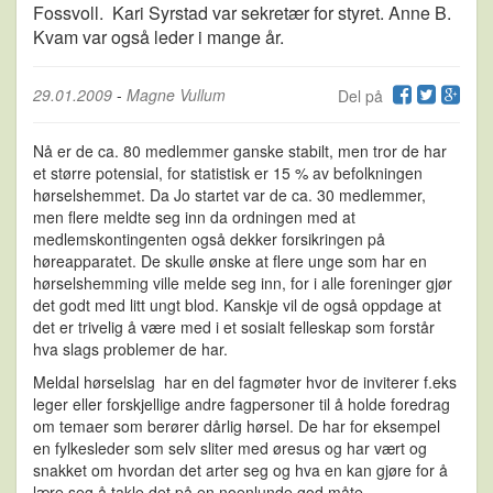
Fossvoll. Kari Syrstad var sekretær for styret. Anne B.
Kvam var også leder i mange år.
29.01.2009
-
Magne Vullum
Del på
Nå er de ca. 80 medlemmer ganske stabilt, men tror de har
et større potensial, for statistisk er 15 % av befolkningen
hørselshemmet. Da Jo startet var de ca. 30 medlemmer,
men flere meldte seg inn da ordningen med at
medlemskontingenten også dekker forsikringen på
høreapparatet. De skulle ønske at flere unge som har en
hørselshemming ville melde seg inn, for i alle foreninger gjør
det godt med litt ungt blod. Kanskje vil de også oppdage at
det er trivelig å være med i et sosialt felleskap som forstår
hva slags problemer de har.
Meldal hørselslag har en del fagmøter hvor de inviterer f.eks
leger eller forskjellige andre fagpersoner til å holde foredrag
om temaer som berører dårlig hørsel. De har for eksempel
en fylkesleder som selv sliter med øresus og har vært og
snakket om hvordan det arter seg og hva en kan gjøre for å
lære seg å takle det på en noenlunde god måte.