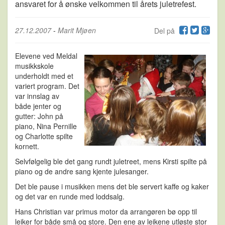
ansvaret for å ønske velkommen til årets juletrefest.
27.12.2007
-
Marit Mjøen
Del på
Elevene ved Meldal
musikkskole
underholdt med et
variert program. Det
var innslag av
både jenter og
gutter: John på
piano, Nina Pernille
og Charlotte spilte
kornett.
Selvfølgelig ble det gang rundt juletreet, mens Kirsti spilte på
piano og de andre sang kjente julesanger.
Det ble pause i musikken mens det ble servert kaffe og kaker
og det var en runde med loddsalg.
Hans Christian var primus motor da arrangøren bø opp til
leiker for både små og store. Den ene av leikene utløste stor