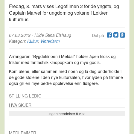
Fredag, 8. mars vises Legofilmen 2 for de yngste, og
Captain Marvel for ungdom og voksne i Løkken
kulturhus.
07.03.2019
-
Hilde Stina Elshaug
Del på
Kategori:
Kultur
,
Vinterlarm
Arrangøren "Bygdekinoen i Meldal" holder åpen kiosk og
frister med fantastisk kinopopkorn og mye godis.
Kom alene, eller sammen med noen og la deg underholde i
de gode stolene i den nye kultursalen, hvor lyden på filmene
også gir en mye bedre opplevelse enn tidligere.
STILLING LEDIG
HVA SKJER
Ingen hendelser å vise
Se flere…
MEDLEMMER