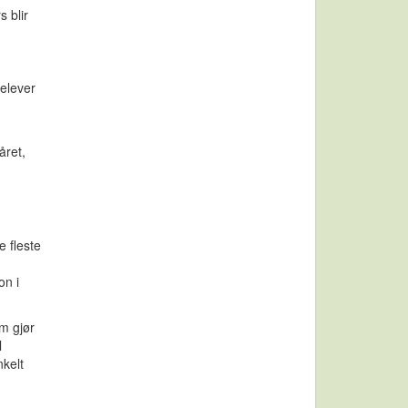
s blir
elever
året,
e fleste
on i
m gjør
l
nkelt