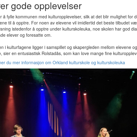
er gode opplevelser
r å fylle kommunen med kulturopplevelser, slik at det blir mulighet for d
ene til å opptre. For noen av elevene vil imidlertid det beste tilbudet væ
sning istedenfor å opptre under kulturskoleuka, noe skolen har god dia
de elever og foresatte om.
en i kulturfagene ligger i samspillet og skapergleden mellom elevene o
, sier en entusiastisk Rolstadås, som kan love mange fine kulturopple
ner du mer informasjon om Orkland kulturskole og kulturskoleuka