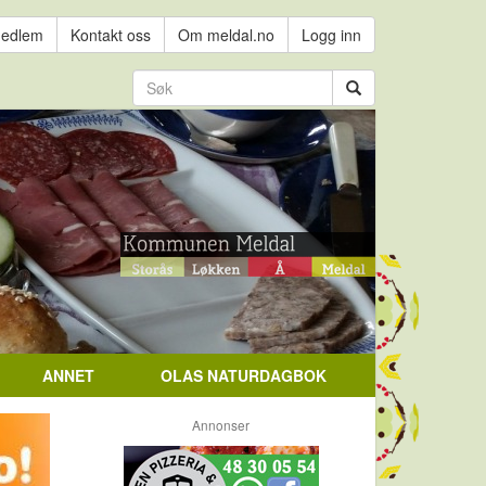
medlem
Kontakt oss
Om meldal.no
Logg inn
ANNET
OLAS NATURDAGBOK
Annonser