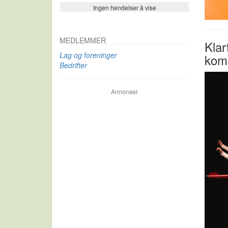
Ingen hendelser å vise
Se flere…
MEDLEMMER
Klar
Lag og foreninger
kom
Bedrifter
Annonser