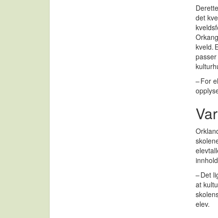
Derette
det kve
kveldsf
Orkange
kveld.
passer 
kulturh
– For e
opplys
Var
Orkland
skolene
elevtal
innhold
– Det l
at kult
skolens
elev.