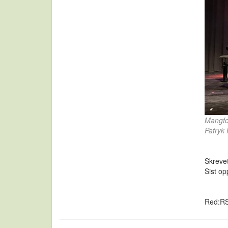
Mangfol
Patryk 
Skreve
Sist op
Red:R