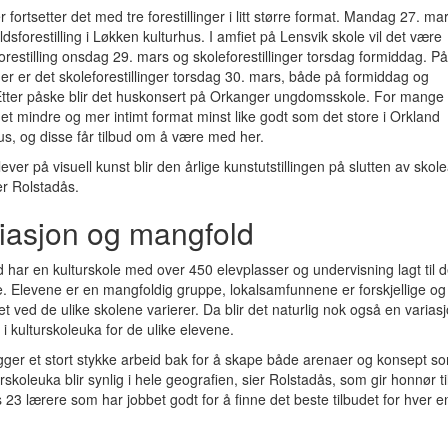
r fortsetter det med tre forestillinger i litt større format. Mandag 27. mar
ldsforestilling i Løkken kulturhus. I amfiet på Lensvik skole vil det være
orestilling onsdag 29. mars og skoleforestillinger torsdag formiddag. På
r er det skoleforestillinger torsdag 30. mars, både på formiddag og
 Etter påske blir det huskonsert på Orkanger ungdomsskole. For mange 
et mindre og mer intimt format minst like godt som det store i Orkland
us, og disse får tilbud om å være med her.
lever på visuell kunst blir den årlige kunstutstillingen på slutten av skole
er Rolstadås.
iasjon og mangfold
 har en kulturskole med over 450 elevplasser og undervisning lagt til d
. Elevene er en mangfoldig gruppe, lokalsamfunnene er forskjellige og
let ved de ulike skolene varierer. Da blir det naturlig nok også en variasj
 i kulturskoleuka for de ulike elevene.
igger et stort stykke arbeid bak for å skape både arenaer og konsept so
urskoleuka blir synlig i hele geografien, sier Rolstadås, som gir honnør ti
 23 lærere som har jobbet godt for å finne det beste tilbudet for hver e