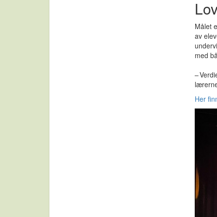
Lov
Målet e
av elev
undervi
med bå
– Verdi
lærerne
Her fin