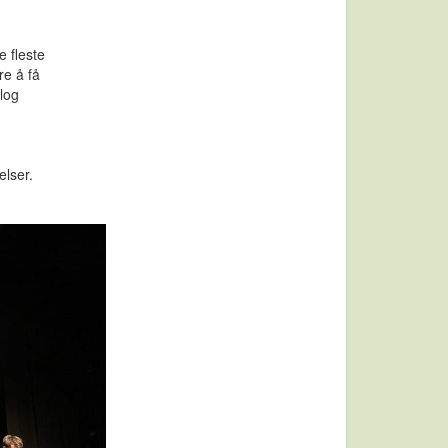
e fleste
re å få
log
g
velser.