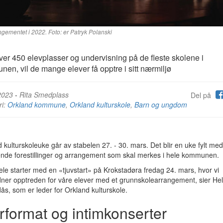
ngementet i 2022. Foto: er Patryk Polanski
er 450 elevplasser og undervisning på de fleste skolene i
en, vil de mange elever få opptre i sitt nærmiljø
2023
-
Rita Smedplass
Del på
ri:
Orkland kommune
,
Orkland kulturskole
,
Barn og ungdom
 kulturskoleuke går av stabelen 27. - 30. mars. Det blir en uke fylt med
nde forestillinger og arrangement som skal merkes i hele kommunen.
ele starter med en «tjuvstart» på Krokstadøra fredag 24. mars, hvor vi
ner opptreden for våre elever med et grunnskolearrangement, sier He
ås, som er leder for Orkland kulturskole.
rformat og intimkonserter