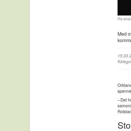
Fra arra
Med ov
kommun
15.03.
Katego
Orkland
spenne
– Det h
samord
Rolstad
Sto