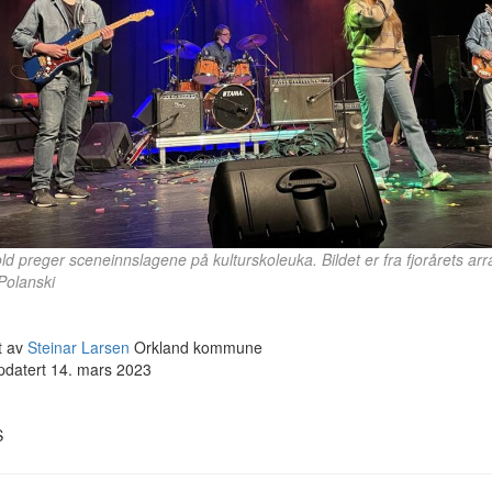
d preger sceneinnslagene på kulturskoleuka. Bildet er fra fjorårets ar
Polanski
t av
Steinar Larsen
Orkland kommune
pdatert 14. mars 2023
S