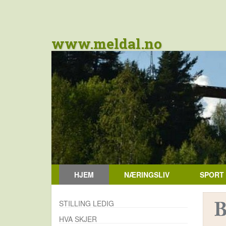
www.meldal.no
HJEM
NÆRINGSLIV
SPORT
STILLING LEDIG
HVA SKJER