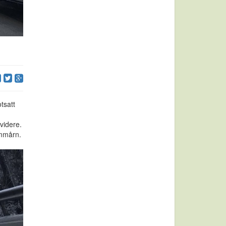
tsatt
 videre.
håmmårn.