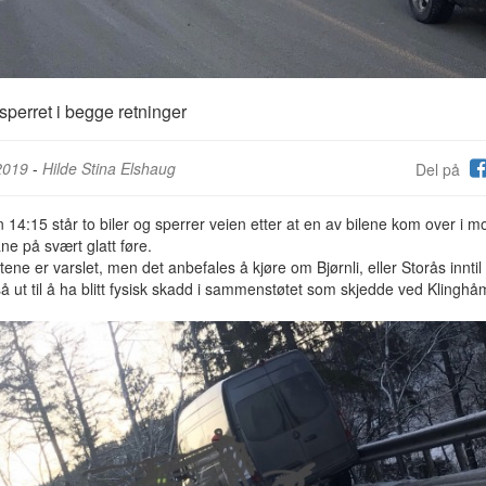
sperret i begge retninger
2019
-
Hilde Stina Elshaug
Del på
 14:15 står to biler og sperrer veien etter at en av bilene kom over i mo
ne på svært glatt føre.
ene er varslet, men det anbefales å kjøre om Bjørnli, eller Storås inntil
å ut til å ha blitt fysisk skadd i sammenstøtet som skjedde ved Kling