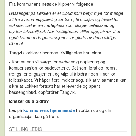
Fra kommunens nettside klipper vi følgende:
Bassenget på Løkken er et tilbud som betyr mye for mange –
alt fra svømmeopplæring for barn, til mosjon og trivsel for
voksne. Det er en møteplass som skaper fellesskap og
styrker lokalmiljøet. Når frivilligheten stiller opp, sikrer vi at
også kommende generasjoner får glede av dette viktige
tilbudet.
Tangvik forklarer hvordan frivilligheten kan bidra:
- Kommunen vil sørge for nødvendig opplæring og
kompensasjon for badevertene. Det som først og fremst
trengs, er engasjement og vilje til å bidra noen timer for
fellesskapet. Vi håper flere melder seg, slik at vi sammen kan
sikre at Løkken fortsatt har et levende og åpent
bassengtilbud, oppfordrer Tangvik.
Ønsker du å bidra?
Les på
kommunens hjemmeside
hvordan du og din
organisasjon kan gå fram.
STILLING LEDIG