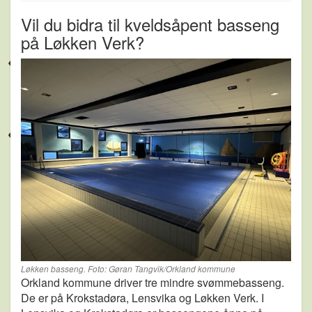
Vil du bidra til kveldsåpent basseng
på Løkken Verk?
Løkken basseng. Foto: Gøran Tangvik/Orkland kommune
Orkland kommune driver tre mindre svømmebasseng.
De er på Krokstadøra, Lensvika og Løkken Verk. I