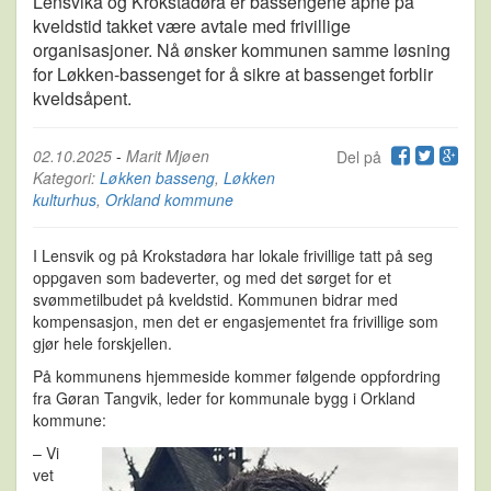
Lensvika og Krokstadøra er bassengene åpne på
kveldstid takket være avtale med frivillige
organisasjoner. Nå ønsker kommunen samme løsning
for Løkken-bassenget for å sikre at bassenget forblir
kveldsåpent.
02.10.2025
-
Marit Mjøen
Del på
Kategori:
Løkken basseng
,
Løkken
kulturhus
,
Orkland kommune
I Lensvik og på Krokstadøra har lokale frivillige tatt på seg
oppgaven som badeverter, og med det sørget for et
svømmetilbudet på kveldstid. Kommunen bidrar med
kompensasjon, men det er engasjementet fra frivillige som
gjør hele forskjellen.
På kommunens hjemmeside kommer følgende oppfordring
fra Gøran Tangvik, leder for kommunale bygg i Orkland
kommune:
– Vi
vet