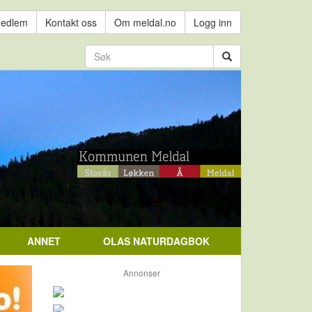
medlem
Kontakt oss
Om meldal.no
Logg inn
ANNET
OLAS NATURDAGBOK
Annonser