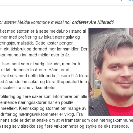
for støtter Meldal kommune meldal.no,
ordfører Are Hilstad?
let med støtten er å sette meldal.no i stand til
 mer med profilering av lokalt næringsliv og
ingsjournalistikk. Dette koster penger,
m økt tidsbruk og dermed mer lønnsmidler. Der
 kommunen inn med midler over to år
.
r ikke ment som et varig tilskudd, men for å
il et løft de neste to årene. Håpet er at
livet selv med dette blir enda flinkere til å bidra
ed å sende inn saker og bidra til oppdatert info
tssaker fra sine virksomheter.
rofilering og flere saker som informerer om alle
pennende næringsaktører har en positiv
eeffekt. Kjennskap og stolthet om mange av
drifter og næringsvirksomheter er viktig. Fra
ens side er det et ønske om at vi framstår som den næringskommunen
 i seg selv tiltrekke seg flere virksomheter og styrke de eksisterende.