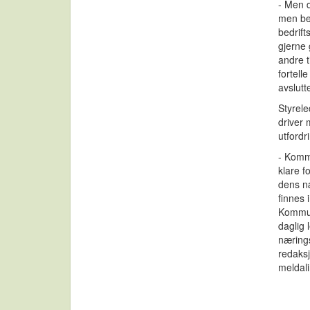
- Men d
men bed
bedrift
gjerne 
andre t
fortell
avslutt
Styrele
driver
utfordr
- Kommu
klare f
dens næ
finnes 
Kommune
daglig 
næringsl
redaksj
meldali