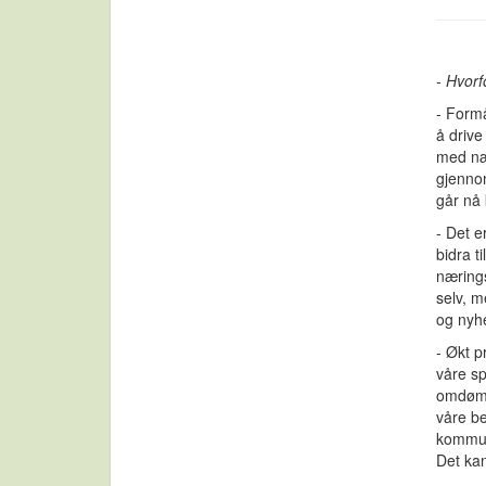
- Hvor
- Formå
å drive
med nær
gjenno
går nå
- Det e
bidra t
nærings
selv, m
og nyhe
- Økt p
våre s
omdømm
våre be
kommun
Det kan