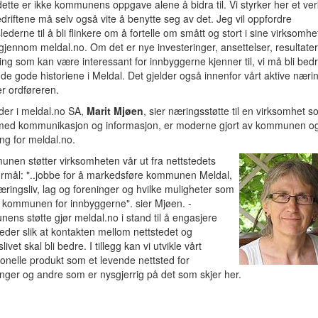
ette er ikke kommunens oppgave alene å bidra til. Vi styrker her et ver
riftene må selv også vite å benytte seg av det. Jeg vil oppfordre
slederne til å bli flinkere om å fortelle om smått og stort i sine virksomhe
gjennom meldal.no. Om det er nye investeringer, ansettelser, resultater 
ing som kan være interessant for innbyggerne kjenner til, vi må bli bedre
e de gode historiene i Meldal. Det gjelder også innenfor vårt aktive nærin
er ordføreren.
der i meldal.no SA,
Marit Mjøen
, sier næringsstøtte til en virksomhet 
 med kommunikasjon og informasjon, er moderne gjort av kommunen o
ing for meldal.no.
nen støtter virksomheten vår ut fra nettstedets
ormål: "..jobbe for å markedsføre kommunen Meldal,
ringsliv, lag og foreninger og hvilke muligheter som
i kommunen for innbyggerne". sier Mjøen. -
ns støtte gjør meldal.no i stand til å engasjere
leder slik at kontakten mellom nettstedet og
ivet skal bli bedre. I tillegg kan vi utvikle vårt
onelle produkt som et levende nettsted for
nger og andre som er nysgjerrig på det som skjer her.