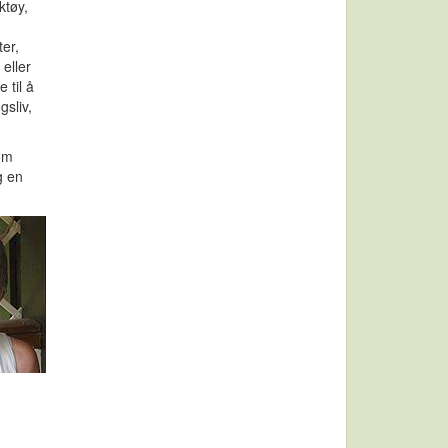
ktøy,
ter,
eller
 til å
gsliv,
som
g en