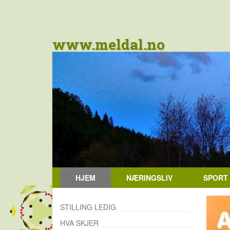
www.meldal.no
HJEM
NÆRINGSLIV
SPORT
STILLING LEDIG
HVA SKJER