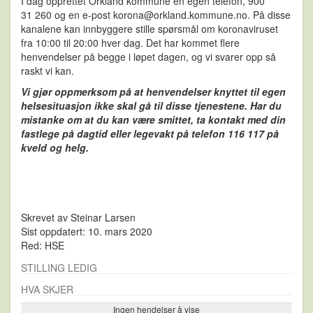
I dag opprettet Orkland kommune en egen telefon, 900
31 260 og en e-post korona@orkland.kommune.no. På disse
kanalene kan innbyggere stille spørsmål om koronaviruset
fra 10:00 til 20:00 hver dag. Det har kommet flere
henvendelser på begge i løpet dagen, og vi svarer opp så
raskt vi kan.
Vi gjør oppmerksom på at henvendelser knyttet til egen
helsesituasjon ikke skal gå til disse tjenestene. Har du
mistanke om at du kan være smittet, ta kontakt med din
fastlege på dagtid eller legevakt på telefon 116 117 på
kveld og helg.
Skrevet av
Steinar Larsen
Sist oppdatert: 10. mars 2020
Red: HSE
STILLING LEDIG
HVA SKJER
Ingen hendelser å vise
Se flere…