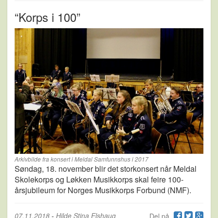
“Korps i 100”
Arkivbilde fra konsert i Meldal Samfunnshus i 2017
Søndag, 18. november blir det storkonsert når Meldal
Skolekorps og Løkken Musikkorps skal feire 100-
årsjubileum for Norges Musikkorps Forbund (NMF).
07.11.2018
-
Hilde Stina Elshaug
Del på