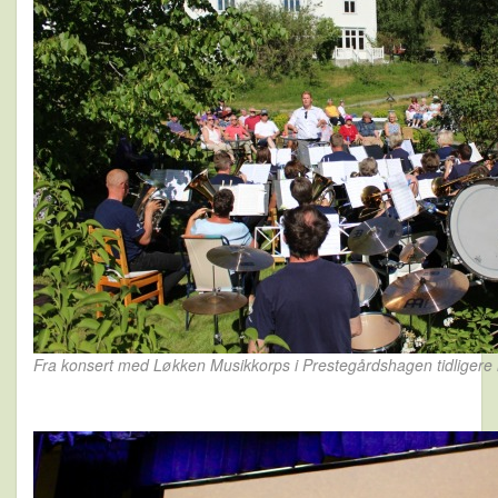
Fra konsert med Løkken Musikkorps i Prestegårdshagen tidligere i