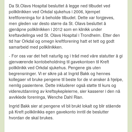
Da St.Olavs Hospital besluttet å legge ned tilbudet ved
poliklinikken ved Orkdal sjukehus i 2006, kjempet
kreftforeninga for å beholde tilbudet. Dette var forgjeves,
men gleden var desto større da St. Olavs besluttet å
gjenåpne poliklinikken i 2012 som en klinikk under
kreftavdelinga ved St. Olavs Hospital i Trondheim. Etter den
tid har Orkdal og omegn kreftforening hatt et tett og godt
samarbeid med poliklinikken.
- For oss var det helt naturlig og i tråd med våre statutter å gi
gjenværende kontobeholdning til gavekontoen til Kreft
poliklinikk ved Orkdal sjukehus. Pengene gis uten
begrensninger. Vi er sikre på at Ingrid Bakk og hennes
kollegaer vil bruke pengene til beste for de vi ønsker å hjelpe,
nemlig pasientene. Dette inkluderer også støtte til kurs og
videreutdanning av kreftsykepleierne, sier kasserer i den nå
avviklede foreninga, Wenche Dahl Rian.
Ingrid Bakk sier at pengene vil bli brukt lokalt og blir stående
på Kreft poliklinikks egen gavekonto inntil de beslutter
hvordan de skal brukes.