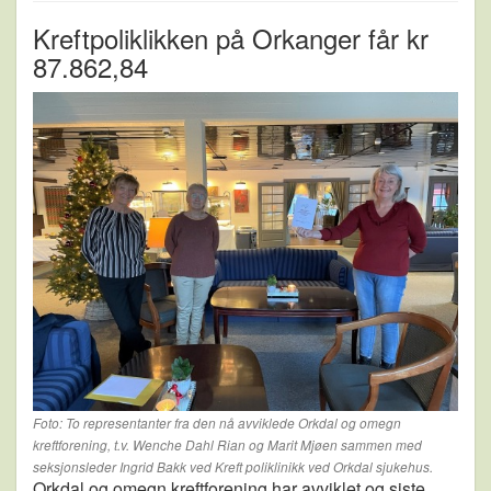
Kreftpoliklikken på Orkanger får kr
87.862,84
Foto: To representanter fra den nå avviklede Orkdal og omegn
kreftforening, t.v. Wenche Dahl Rian og Marit Mjøen sammen med
seksjonsleder Ingrid Bakk ved Kreft poliklinikk ved Orkdal sjukehus.
Orkdal og omegn kreftforening har avviklet og siste