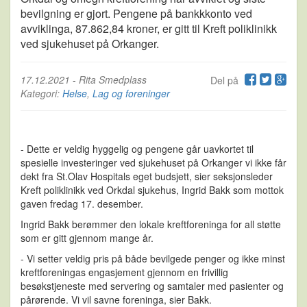
bevilgning er gjort. Pengene på bankkkonto ved
avviklinga, 87.862,84 kroner, er gitt til Kreft poliklinikk
ved sjukehuset på Orkanger.
17.12.2021
-
Rita Smedplass
Del på
Kategori:
Helse
,
Lag og foreninger
- Dette er veldig hyggelig og pengene går uavkortet til
spesielle investeringer ved sjukehuset på Orkanger vi ikke får
dekt fra St.Olav Hospitals eget budsjett, sier seksjonsleder
Kreft poliklinikk ved Orkdal sjukehus, Ingrid Bakk som mottok
gaven fredag 17. desember.
Ingrid Bakk berømmer den lokale kreftforeninga for all støtte
som er gitt gjennom mange år.
- Vi setter veldig pris på både bevilgede penger og ikke minst
kreftforeningas engasjement gjennom en frivillig
besøkstjeneste med servering og samtaler med pasienter og
pårørende. Vi vil savne foreninga, sier Bakk.