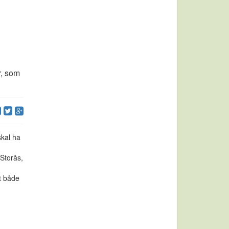
r, som
skal ha
Storås,
t både