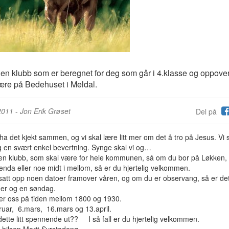
 en klubb som er beregnet for deg som går i 4.klasse og oppove
ære på Bedehuset i Meldal.
2011
-
Jon Erik Grøset
Del på
 ha det kjekt sammen, og vi skal lære litt mer om det å tro på Jesus. Vi 
g en svært enkel bevertning. Synge skal vi og…
 en klubb, som skal være for hele kommunen, så om du bor på Løkken, 
renda eller noe midt i mellom, så er du hjertelig velkommen.
satt opp noen datoer framover våren, og om du er observang, så er de
er og en søndag.
ver oss på tiden mellom 1800 og 1930.
ruar, 6.mars, 16.mars og 13.april.
ette litt spennende ut?? I så fall er du hjertelig velkommen.