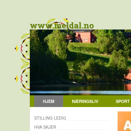
www.meldal.no
HJEM
NÆRINGSLIV
SPORT
STILLING LEDIG
HVA SKJER