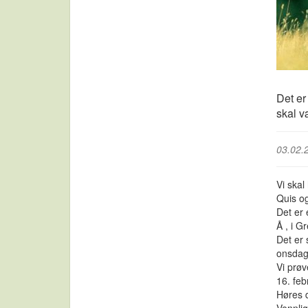
Det er
skal v
03.02.
Vi skal
Quis o
Det er
Å , i G
Det er 
onsdag
Vi prø
16. feb
Høres d