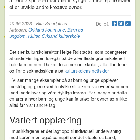
å lære å spille et instrument, synge, danse, spille teater
eller utvikle andre kreative evner.
10.05.2023
-
Rita Smedplass
Del på
Kategori:
Orkland kommune
,
Barn og
ungdom
,
Kultur
,
Orkland kulturskole
Det sier kulturskolerektor Helge Rolstadås, som poengterer
at undervisningen foregår på de aller fleste grunnskolene i
hele kommunen. Du kan lese mer om skolen, alle tilbudene
og finne søknadsskjema på
kulturskolens nettsider
– Vi ser mange eksempler på at barn og unge opplever
mestring og glede ved å utvikle sine kreative evner sammen
med medelever og våre dyktige lærere. For mange er dette
en arena hvor barn og unge kan få utløp for evner som ikke
alltid får vist i andre fag.
Variert opplæring
I musikkfagene er det lagt opp til individuell undervisning
med lærer, men også samspill der det etableres band,