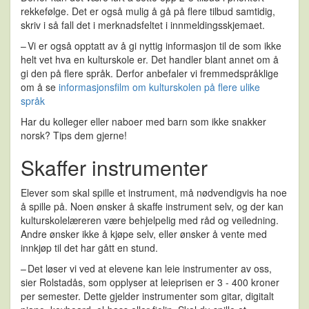
rekkefølge. Det er også mulig å gå på flere tilbud samtidig,
skriv i så fall det i merknadsfeltet i innmeldingsskjemaet.
– Vi er også opptatt av å gi nyttig informasjon til de som ikke
helt vet hva en kulturskole er. Det handler blant annet om å
gi den på flere språk. Derfor anbefaler vi fremmedspråklige
om å se
informasjonsfilm om kulturskolen på flere ulike
språk
Har du kolleger eller naboer med barn som ikke snakker
norsk? Tips dem gjerne!
Skaffer instrumenter
Elever som skal spille et instrument, må nødvendigvis ha noe
å spille på. Noen ønsker å skaffe instrument selv, og der kan
kulturskolelæreren være behjelpelig med råd og veiledning.
Andre ønsker ikke å kjøpe selv, eller ønsker å vente med
innkjøp til det har gått en stund.
– Det løser vi ved at elevene kan leie instrumenter av oss,
sier Rolstadås, som opplyser at leieprisen er 3 - 400 kroner
per semester. Dette gjelder instrumenter som gitar, digitalt