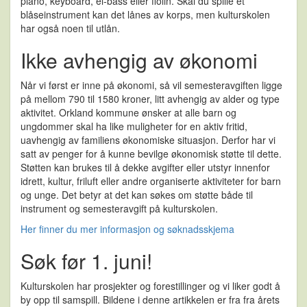
piano, keyboard, el-bass eller fiolin. Skal du spille et
blåseinstrument kan det lånes av korps, men kulturskolen
har også noen til utlån.
Ikke avhengig av økonomi
Når vi først er inne på økonomi, så vil semesteravgiften ligge
på mellom 790 til 1580 kroner, litt avhengig av alder og type
aktivitet. Orkland kommune ønsker at alle barn og
ungdommer skal ha like muligheter for en aktiv fritid,
uavhengig av familiens økonomiske situasjon. Derfor har vi
satt av penger for å kunne bevilge økonomisk støtte til dette.
Støtten kan brukes til å dekke avgifter eller utstyr innenfor
idrett, kultur, friluft eller andre organiserte aktiviteter for barn
og unge. Det betyr at det kan søkes om støtte både til
instrument og semesteravgift på kulturskolen.
Her finner du mer informasjon og søknadsskjema
Søk før 1. juni!
Kulturskolen har prosjekter og forestillinger og vi liker godt å
by opp til samspill. Bildene i denne artikkelen er fra fra årets