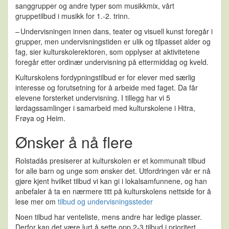
sanggrupper og andre typer som musikkmix, vårt
gruppetilbud i musikk for 1.-2. trinn.
– Undervisningen innen dans, teater og visuell kunst foregår i
grupper, men undervisningstiden er ulik og tilpasset alder og
fag, sier kulturskolerektoren, som opplyser at aktivitetene
foregår etter ordinær undervisning på ettermiddag og kveld.
Kulturskolens fordypningstilbud er for elever med særlig
interesse og forutsetning for å arbeide med faget. Da får
elevene forsterket undervisning. I tillegg har vi 5
lørdagssamlinger i samarbeid med kulturskolene i Hitra,
Frøya og Heim.
Ønsker å nå flere
Rolstadås presiserer at kulturskolen er et kommunalt tilbud
for alle barn og unge som ønsker det. Utfordringen vår er nå
gjøre kjent hvilket tilbud vi kan gi i lokalsamfunnene, og han
anbefaler å ta en nærmere titt på kulturskolens nettside for å
lese mer om
tilbud og undervisningssteder
Noen tilbud har venteliste, mens andre har ledige plasser.
Derfor kan det være lurt å sette opp 2-3 tilbud i prioritert