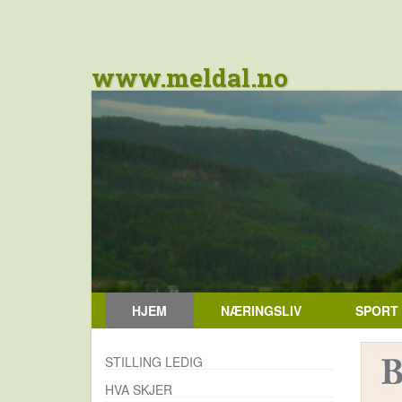
www.meldal.no
HJEM
NÆRINGSLIV
SPORT
STILLING LEDIG
HVA SKJER