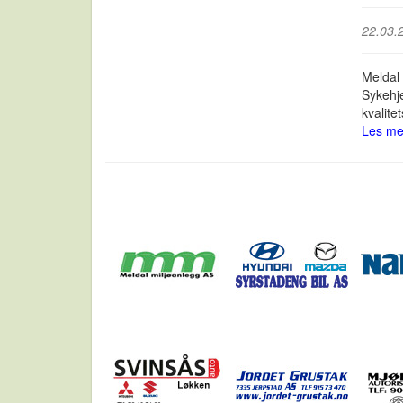
22.03.
Meldal
Sykehje
kvalite
Les me