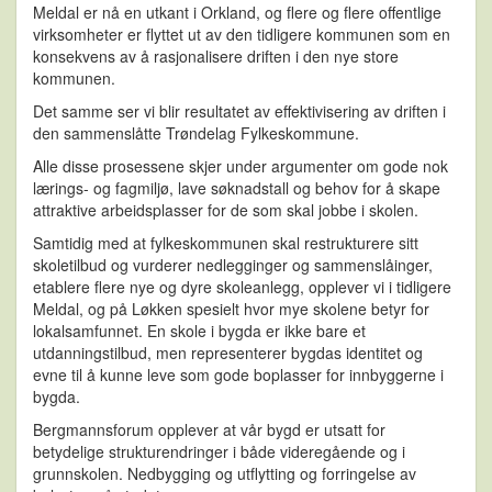
Meldal er nå en utkant i Orkland, og flere og flere offentlige
virksomheter er flyttet ut av den tidligere kommunen som en
konsekvens av å rasjonalisere driften i den nye store
kommunen.
Det samme ser vi blir resultatet av effektivisering av driften i
den sammenslåtte Trøndelag Fylkeskommune.
Alle disse prosessene skjer under argumenter om gode nok
lærings- og fagmiljø, lave søknadstall og behov for å skape
attraktive arbeidsplasser for de som skal jobbe i skolen.
Samtidig med at fylkeskommunen skal restrukturere sitt
skoletilbud og vurderer nedlegginger og sammenslåinger,
etablere flere nye og dyre skoleanlegg, opplever vi i tidligere
Meldal, og på Løkken spesielt hvor mye skolene betyr for
lokalsamfunnet. En skole i bygda er ikke bare et
utdanningstilbud, men representerer bygdas identitet og
evne til å kunne leve som gode boplasser for innbyggerne i
bygda.
Bergmannsforum opplever at vår bygd er utsatt for
betydelige strukturendringer i både videregående og i
grunnskolen. Nedbygging og utflytting og forringelse av