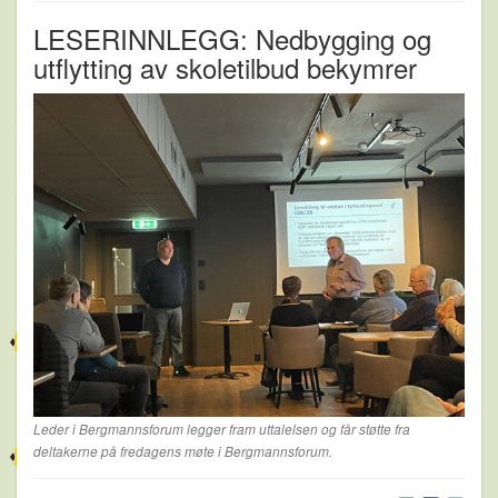
LESERINNLEGG: Nedbygging og
utflytting av skoletilbud bekymrer
Leder i Bergmannsforum legger fram uttalelsen og får støtte fra
deltakerne på fredagens møte i Bergmannsforum.