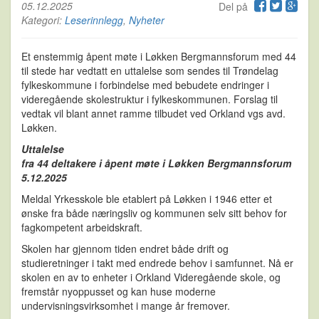
05.12.2025
Del på
Kategori:
Leserinnlegg
,
Nyheter
Et enstemmig åpent møte i Løkken Bergmannsforum med 44
til stede har vedtatt en uttalelse som sendes til Trøndelag
fylkeskommune i forbindelse med bebudete endringer i
videregående skolestruktur i fylkeskommunen. Forslag til
vedtak vil blant annet ramme tilbudet ved Orkland vgs avd.
Løkken.
Uttalelse
fra 44 deltakere i åpent møte i Løkken Bergmannsforum
5.12.2025
Meldal Yrkesskole ble etablert på Løkken i 1946 etter et
ønske fra både næringsliv og kommunen selv sitt behov for
fagkompetent arbeidskraft.
Skolen har gjennom tiden endret både drift og
studieretninger i takt med endrede behov i samfunnet. Nå er
skolen en av to enheter i Orkland Videregående skole, og
fremstår nyoppusset og kan huse moderne
undervisningsvirksomhet i mange år fremover.