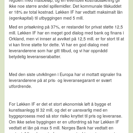
ikke noe større andel spillemidler. Det kommunale tilskuddet
er 18% av total kostnad. Løkken IF har vedtatt maksimalt lån
(egenkapital) til utbyggingen med 5 mill.
Med en prisøkning på 37%, er restandel for privat støtte 12,5
mill. Løkken IF har en meget god dialog med bank og finans i
Orkland, men vi innser at avviket på 12,5 mill. er for stort til at
vi kan finne støtte for dette. Vi har en god dialog med
leverandørene som har gitt tilbud, og vi har oppnådd
betydelig leveranserabatter.
Med den siste utviklingen i Europa har vi mottatt signaler fra
leverandørene på at pris- og leveransegaranti er svært
utfordrende.
For Løkken IF er det et stort økonomisk løft å bygge et
kunstisanlegg til 32 mill, og det er uansvarlig med en
byggeprosess med så stor risiko knyttet til pris og leveranse.
Om ikke selve byggingen er en utfordring så har Løkken IF
vedtatt et lån på max 5 mill. Norges Bank har vedtatt en