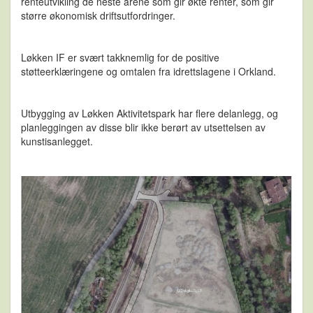
renteutvikling de neste årene som gir økte renter, som gir
større økonomisk driftsutfordringer.
Løkken IF er svært takknemlig for de positive
støtteerklæringene og omtalen fra idrettslagene i Orkland.
Utbygging av Løkken Aktivitetspark har flere delanlegg, og
planleggingen av disse blir ikke berørt av utsettelsen av
kunstisanlegget.