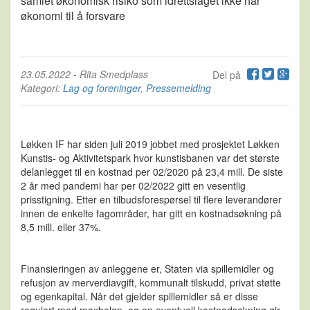
samlet økonomisk risiko som idrettslaget ikke har
økonomi til å forsvare
23.05.2022
-
Rita Smedplass
Del på
Kategori:
Lag og foreninger
,
Pressemelding
Løkken IF har siden juli 2019 jobbet med prosjektet Løkken
Kunstis- og Aktivitetspark hvor kunstisbanen var det største
delanlegget til en kostnad per 02/2020 på 23,4 mill. De siste
2 år med pandemi har per 02/2022 gitt en vesentlig
prisstigning. Etter en tilbudsforespørsel til flere leverandører
innen de enkelte fagområder, har gitt en kostnadsøkning på
8,5 mill. eller 37%.
Finansieringen av anleggene er, Staten via spillemidler og
refusjon av merverdiavgift, kommunalt tilskudd, privat støtte
og egenkapital. Når det gjelder spillemidler så er disse
regulert med maxbeløp, og en eventuell kostnadsøkning gir