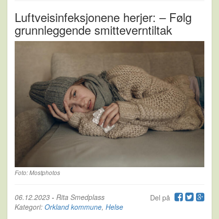
Luftveisinfeksjonene herjer: – Følg
grunnleggende smitteverntiltak
Foto: Mostphotos
06.12.2023
-
Rita Smedplass
Del på
Kategori:
Orkland kommune
,
Helse