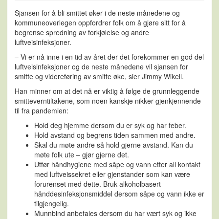
Sjansen for å bli smittet øker i de neste månedene og
kommuneoverlegen oppfordrer folk om å gjøre sitt for å
begrense spredning av forkjølelse og andre
luftveisinfeksjoner.
– Vi er nå inne i en tid av året der det forekommer en god del
luftveisinfeksjoner og de neste månedene vil sjansen for
smitte og videreføring av smitte øke, sier Jimmy Wikell.
Han minner om at det nå er viktig å følge de grunnleggende
smitteverntiltakene, som noen kanskje nikker gjenkjennende
til fra pandemien:
Hold deg hjemme dersom du er syk og har feber.
Hold avstand og begrens tiden sammen med andre.
Skal du møte andre så hold gjerne avstand. Kan du
møte folk ute – gjør gjerne det.
Utfør håndhygiene med såpe og vann etter all kontakt
med luftveissekret eller gjenstander som kan være
forurenset med dette. Bruk alkoholbasert
hånddesinfeksjonsmiddel dersom såpe og vann ikke er
tilgjengelig.
Munnbind anbefales dersom du har vært syk og ikke