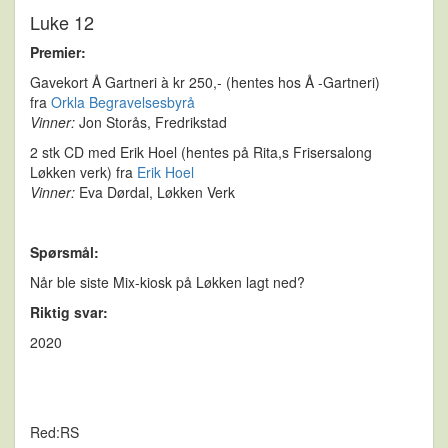
Luke 12
Premier:
Gavekort Å Gartneri à kr 250,- (hentes hos Å -Gartneri)
fra
Orkla Begravelsesbyrå
Vinner:
Jon Storås, Fredrikstad
2 stk CD med Erik Hoel (hentes på Rita,s Frisersalong
Løkken verk) fra
Erik Hoel
Vinner:
Eva Dørdal, Løkken Verk
Spørsmål:
Når ble siste Mix-kiosk på Løkken lagt ned?
Riktig svar:
2020
Red:RS