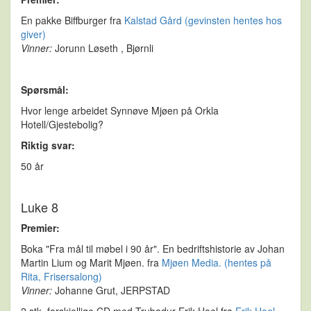
En pakke Biffburger fra
Kalstad Gård (gevinsten hentes hos
giver)
Vinner:
Jorunn Løseth , Bjørnli
Spørsmål:
Hvor lenge arbeidet Synnøve Mjøen på Orkla
Hotell/Gjestebolig?
Riktig svar:
50 år
Luke 8
Premier:
Boka "Fra mål til møbel i 90 år". En bedriftshistorie av Johan
Martin Lium og Marit Mjøen. fra
Mjøen Media. (hentes på
Rita, Frisersalong)
Vinner:
Johanne Grut, JERPSTAD
2 stk. forskjellige CD med Trubadur Erik Hoel fra
Erik Hoel