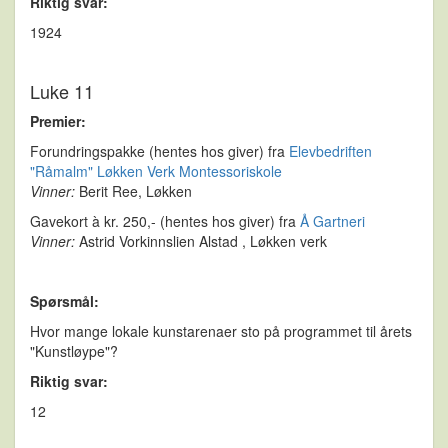
Riktig svar:
1924
Luke 11
Premier:
Forundringspakke (hentes hos giver) fra
Elevbedriften
"Råmalm" Løkken Verk Montessoriskole
Vinner:
Berit Ree, Løkken
Gavekort à kr. 250,- (hentes hos giver) fra
Å Gartneri
Vinner:
Astrid Vorkinnslien Alstad , Løkken verk
Spørsmål:
Hvor mange lokale kunstarenaer sto på programmet til årets
"Kunstløype"?
Riktig svar:
12