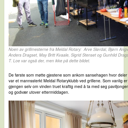
Noen av grillmesterne fra Meldal Rotary: Arve Slørdal, Bjørn Angv
Anders Dragset, May Britt Kvaale, Sigrid Stenset og Gunhild Drag
T. Loe var også der, men ikke på dette bildet.
De første som møtte gjestene som ankom sansehagen hvor deler 
var et mannssterkt Meldal Rotaryklubb ved grillene. Som vanlig er 
gjengen selv om vinden truet kraftig med å ta med seg paviljongen
og godvær utover ettermiddagen.