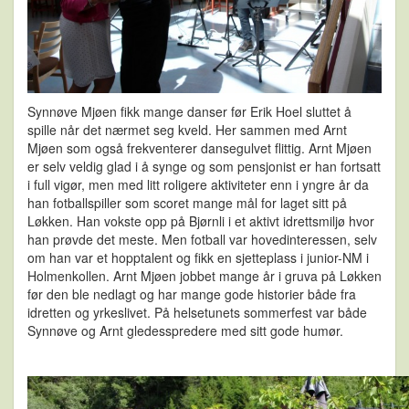
Synnøve Mjøen fikk mange danser før Erik Hoel sluttet å
spille når det nærmet seg kveld. Her sammen med Arnt
Mjøen som også frekventerer dansegulvet flittig. Arnt Mjøen
er selv veldig glad i å synge og som pensjonist er han fortsatt
i full vigør, men med litt roligere aktiviteter enn i yngre år da
han fotballspiller som scoret mange mål for laget sitt på
Løkken. Han vokste opp på Bjørnli i et aktivt idrettsmiljø hvor
han prøvde det meste. Men fotball var hovedinteressen, selv
om han var et hopptalent og fikk en sjetteplass i junior-NM i
Holmenkollen. Arnt Mjøen jobbet mange år i gruva på Løkken
før den ble nedlagt og har mange gode historier både fra
idretten og yrkeslivet. På helsetunets sommerfest var både
Synnøve og Arnt gledesspredere med sitt gode humør.