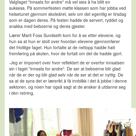
Valgfaget "innsats for andre" må vel sies å ha blitt en
suksess. På sommerfesten møtte klassen som har jobba ved
helsetunet gjennom skoleåret, selv om det egentlig er tirsdag
som er dagen deres. På festen hadde de servert, ryddet og
snakka med beboerne og deres gjester.
Lærer Marit Foss Sundseth kom for å se etter elevene, og
hun sa at hun er stolt over hvordan elevene gjennomfører
det frivillige faget. Hun fortalte at de nettopp hadde hatt
fremføring på skolen, hvor de fortalt om det de hadde gjort.
-Jeg er imponert over hvor reflektert de er overfor innsatsen
sin i faget "innsats for andre". De ser at beboerne blir glad
når de er der og blir glad selv når de ser at det er nyttig. De
sa at de syns det er lærerikt å få innblikk i det å jobbe i denne
sektoren, og noen har også sagt at de ønsker å utdanne seg
i den retning.