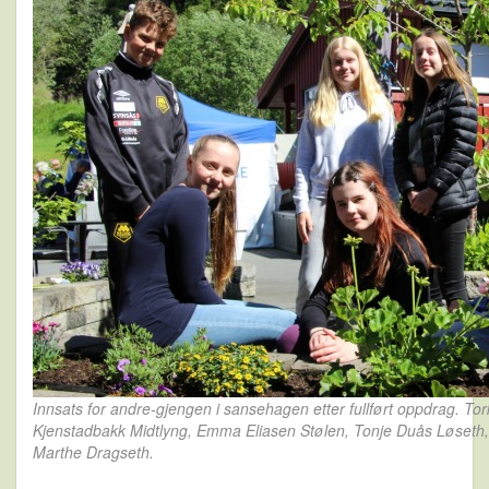
Innsats for andre-gjengen i sansehagen etter fullført oppdrag. To
Kjenstadbakk Midtlyng, Emma Eliasen Stølen, Tonje Duås Løseth
Marthe Dragseth.