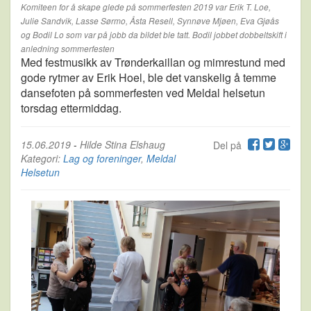
Komiteen for å skape glede på sommerfesten 2019 var Erik T. Loe,
Julie Sandvik, Lasse Sørmo, Åsta Resell, Synnøve Mjøen, Eva Gjøås
og Bodil Lo som var på jobb da bildet ble tatt. Bodil jobbet dobbeltskift i
anledning sommerfesten
Med festmusikk av Trønderkaillan og mimrestund med
gode rytmer av Erik Hoel, ble det vanskelig å temme
dansefoten på sommerfesten ved Meldal helsetun
torsdag ettermiddag.
15.06.2019
-
Hilde Stina Elshaug
Del på
Kategori:
Lag og foreninger
,
Meldal
Helsetun