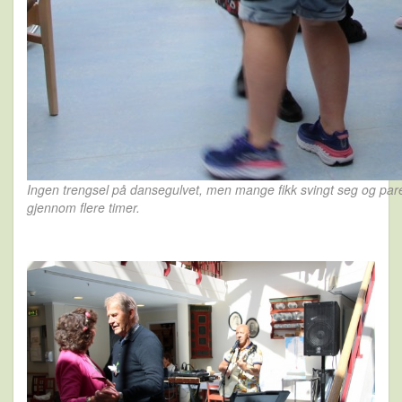
Ingen trengsel på dansegulvet, men mange fikk svingt seg og par
gjennom flere timer.