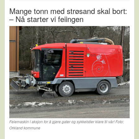
Mange tonn med strøsand skal bort:
– Nå starter vi feiingen
Feiemaskin i aksjon for å gjøre gater og sykkelstier klare til vår! Foto:
Orkland kommune