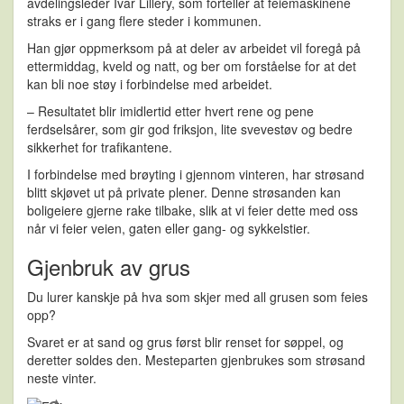
avdelingsleder Ivar Lillery, som forteller at feiemaskinene
straks er i gang flere steder i kommunen.
Han gjør oppmerksom på at deler av arbeidet vil foregå på
ettermiddag, kveld og natt, og ber om forståelse for at det
kan bli noe støy i forbindelse med arbeidet.
– Resultatet blir imidlertid etter hvert rene og pene
ferdselsårer, som gir god friksjon, lite svevestøv og bedre
sikkerhet for trafikantene.
I forbindelse med brøyting i gjennom vinteren, har strøsand
blitt skjøvet ut på private plener. Denne strøsanden kan
boligeiere gjerne rake tilbake, slik at vi feier dette med oss
når vi feier veien, gaten eller gang- og sykkelstier.
Gjenbruk av grus
Du lurer kanskje på hva som skjer med all grusen som feies
opp?
Svaret er at sand og grus først blir renset for søppel, og
deretter soldes den. Mesteparten gjenbrukes som strøsand
neste vinter.