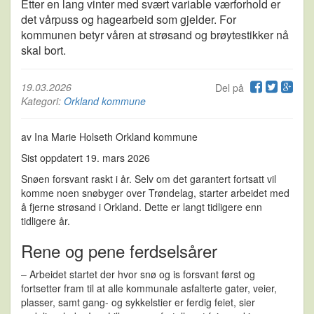
Etter en lang vinter med svært variable værforhold er
det vårpuss og hagearbeid som gjelder. For
kommunen betyr våren at strøsand og brøytestikker nå
skal bort.
19.03.2026
Del på
Kategori:
Orkland kommune
av Ina Marie Holseth Orkland kommune
Sist oppdatert 19. mars 2026
Snøen forsvant raskt i år. Selv om det garantert fortsatt vil
komme noen snøbyger over Trøndelag, starter arbeidet med
å fjerne strøsand i Orkland. Dette er langt tidligere enn
tidligere år.
Rene og pene ferdselsårer
– Arbeidet startet der hvor snø og is forsvant først og
fortsetter fram til at alle kommunale asfalterte gater, veier,
plasser, samt gang- og sykkelstier er ferdig feiet, sier