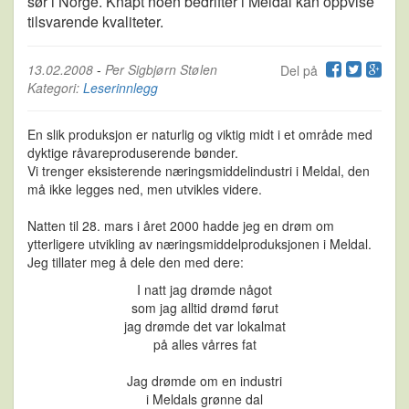
sør i Norge. Knapt noen bedrifter i Meldal kan oppvise
tilsvarende kvaliteter.
13.02.2008
-
Per Sigbjørn Stølen
Del på
Kategori:
Leserinnlegg
En slik produksjon er naturlig og viktig midt i et område med
dyktige råvareproduserende bønder.
Vi trenger eksisterende næringsmiddelindustri i Meldal, den
må ikke legges ned, men utvikles videre.
Natten til 28. mars i året 2000 hadde jeg en drøm om
ytterligere utvikling av næringsmiddelproduksjonen i Meldal.
Jeg tillater meg å dele den med dere:
I natt jag drømde något
som jag alltid drømd førut
jag drømde det var lokalmat
på alles vårres fat
Jag drømde om en industri
i Meldals grønne dal