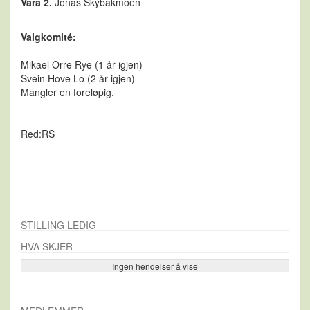
Vara 2.
Jonas Skybakmoen
Valgkomit
é:
Mikael Orre Rye (1 år igjen
)
Svein Hove Lo (2 år
igjen)
Mangler en foreløpig.
Red:RS
STILLING LEDIG
HVA SKJER
Ingen hendelser å vise
Se flere…