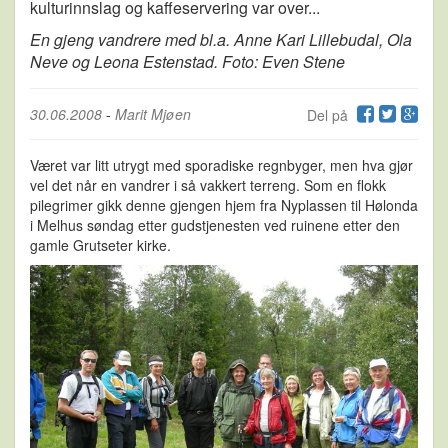
kulturinnslag og kaffeservering var over...
En gjeng vandrere med bl.a. Anne Kari Lillebudal, Ola
Neve og Leona Estenstad. Foto: Even Stene
30.06.2008
-
Marit Mjøen
Del på
Været var litt utrygt med sporadiske regnbyger, men hva gjør
vel det når en vandrer i så vakkert terreng. Som en flokk
pilegrimer gikk denne gjengen hjem fra Nyplassen til Hølonda
i Melhus søndag etter gudstjenesten ved ruinene etter den
gamle Grutseter kirke.