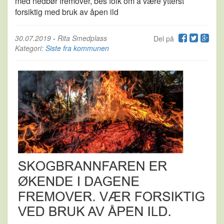
med nedbør fremover, bes folk om å være ytterst
forsiktig med bruk av åpen ild
30.07.2019
-
Rita Smedplass
Del på
Kategori:
Siste fra kommunen