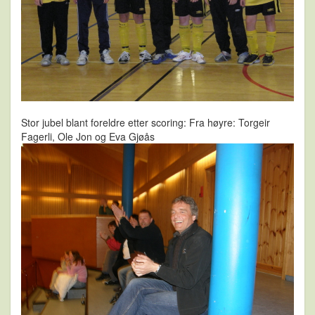
Stor jubel blant foreldre etter scoring: Fra høyre: Torgeir
Fagerli, Ole Jon og Eva Gjøås