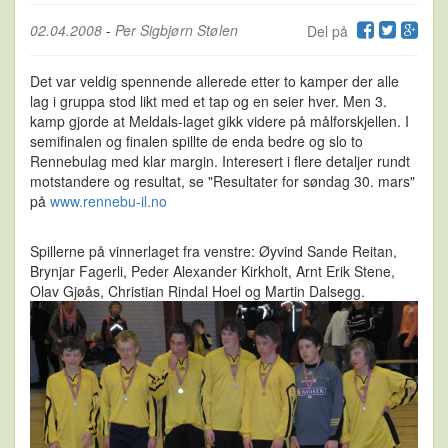
02.04.2008
-
Per Sigbjørn Stølen
Del på
Det var veldig spennende allerede etter to kamper der alle
lag i gruppa stod likt med et tap og en seier hver. Men 3.
kamp gjorde at Meldals-laget gikk videre på målforskjellen. I
semifinalen og finalen spillte de enda bedre og slo to
Rennebulag med klar margin. Interesert i flere detaljer rundt
motstandere og resultat, se "Resultater for søndag 30. mars"
på
www.rennebu-il.no
Spillerne på vinnerlaget fra venstre: Øyvind Sande Reitan,
Brynjar Fagerli, Peder Alexander Kirkholt, Arnt Erik Stene,
Olav Gjøås, Christian Rindal Hoel og Martin Dalsegg.