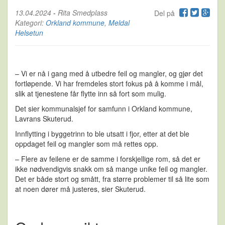
13.04.2024
-
Rita Smedplass
Del på
Kategori:
Orkland kommune
,
Meldal
Helsetun
– Vi er nå i gang med å utbedre feil og mangler, og gjør det
fortløpende. Vi har fremdeles stort fokus på å komme i mål,
slik at tjenestene får flytte inn så fort som mulig.
Det sier kommunalsjef for samfunn i Orkland kommune,
Lavrans Skuterud.
Innflytting i byggetrinn to ble utsatt i fjor, etter at det ble
oppdaget feil og mangler som må rettes opp.
– Flere av feilene er de samme i forskjellige rom, så det er
ikke nødvendigvis snakk om så mange unike feil og mangler.
Det er både stort og smått, fra større problemer til så lite som
at noen dører må justeres, sier Skuterud.