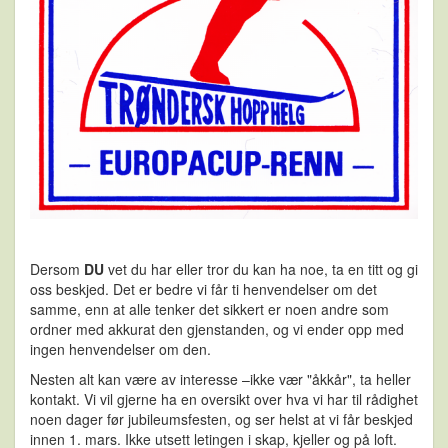
Dersom
DU
vet du har eller tror du kan ha noe,
ta en titt og gi
oss besk
jed. Det er bedre vi får ti
henvendelser om det
samme, enn at alle tenker det sikkert er noen andre som
ordner med akkurat
den gjenstanden, og vi ender opp med
ingen henvendelser om den.
Nesten alt kan være av interesse
–
ikke vær "åkkår", ta heller
kont
akt.
Vi vil gjerne ha en oversikt over hva vi har til rådighet
noen dager før jubileumsfesten, og ser helst at
vi får beskjed
innen 1. mars. Ikke utsett letingen i skap, kjeller og på loft.