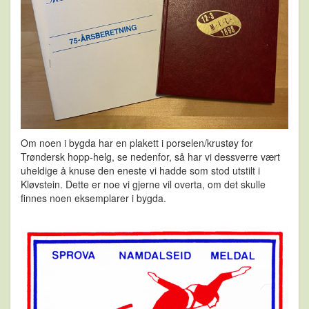
Om noen i bygda har en
plakett i porselen/krustøy
for
Trøndersk hop
p-helg, se nedenfor, så har vi
dessverre vært
uheldige å knuse den ene
ste vi hadde
som stod utstilt i
Kløvstein. Dette er noe vi
gjerne vil overta, om det skulle
finnes noen eksemplarer i bygda.