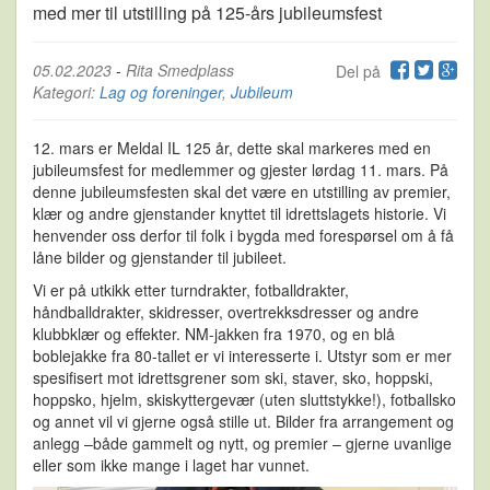
med mer til utstilling på 125-års jubileumsfest
05.02.2023
-
Rita Smedplass
Del på
Kategori:
Lag og foreninger
,
Jubileum
12. mars
er Meldal IL 125 år, dette skal markeres med en
jubileumsfest for
medlemmer og gjester
lørdag 11. mars. På
denne jubileumsfesten skal det være en utstilling av premier,
klær og andre
gjenstander knyttet til idrettslagets historie. Vi
henvender oss derfor til folk i bygda med forespørsel
om å få
låne
bilder og gjenstander
til jubileet.
Vi er på utkikk etter turndrakter, fotballdrakter,
håndballdrakter, skidresser, overtrekksdresser og
andre
klubbklær og effekter. NM
-
jakken fra 1970, og en blå
boblejakke fra 80
-
tallet er vi interesserte i.
Utstyr som er mer
spesifisert mot
idrettsgrener som ski, staver, sko, hoppski,
hoppsko, hjelm,
skiskyttergevær
(uten sluttstykke!)
, fotballsko
og annet vil vi gjerne også stille ut. Bilder fra arrangement og
anlegg
–
både gammelt og nytt, og premier
–
gjerne uvanlige
eller som ikke mange i lag
et har vunnet.