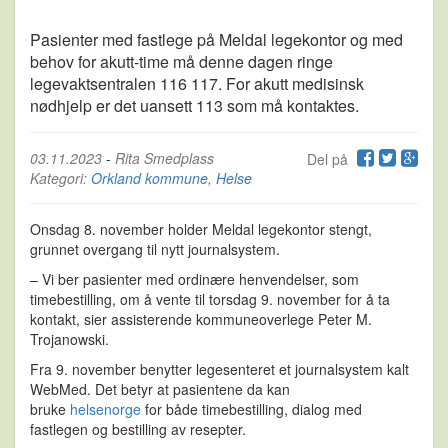
Pasienter med fastlege på Meldal legekontor og med
behov for akutt-time må denne dagen ringe
legevaktsentralen 116 117. For akutt medisinsk
nødhjelp er det uansett 113 som må kontaktes.
03.11.2023
-
Rita Smedplass
Del på
Kategori:
Orkland kommune
,
Helse
Onsdag 8. november holder Meldal legekontor stengt,
grunnet overgang til nytt journalsystem.
– Vi ber pasienter med ordinære henvendelser, som
timebestilling, om å vente til torsdag 9. november for å ta
kontakt, sier assisterende kommuneoverlege Peter M.
Trojanowski.
Fra 9. november benytter legesenteret et journalsystem kalt
WebMed. Det betyr at pasientene da kan
bruke
helsenorge
for både timebestilling, dialog med
fastlegen og bestilling av resepter.