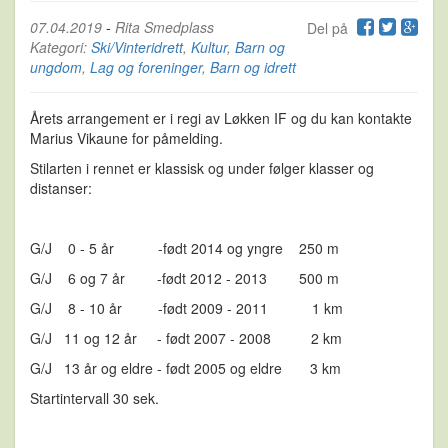
07.04.2019
-
Rita Smedplass
Del på
Kategori:
Ski/Vinteridrett
,
Kultur
,
Barn og
ungdom
,
Lag og foreninger
,
Barn og idrett
Årets arrangement er i regi av Løkken IF og du kan kontakte
Marius Vikaune for påmelding.
Stilarten i rennet er klassisk og under følger klasser og
distanser:
G/J 0 - 5 år -født 2014 og yngre 250 m
G/J 6 og 7 år -født 2012 - 2013 500 m
G/J 8 - 10 år -født 2009 - 2011 1 km
G/J 11 og 12 år - født 2007 - 2008 2 km
G/J 13 år og eldre - født 2005 og eldre 3 km
Startintervall 30 sek.