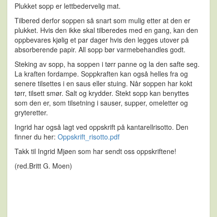
Plukket sopp er lettbedervelig mat.
Tilbered derfor soppen så snart som mulig etter at den er
plukket. Hvis den ikke skal tilberedes med en gang, kan den
oppbevares kjølig et par dager hvis den legges utover på
absorberende papir. All sopp bør varmebehandles godt.
Steking av sopp, ha soppen i tørr panne og la den safte seg.
La kraften fordampe. Soppkraften kan også helles fra og
senere tilsettes i en saus eller stuing. Når soppen har kokt
tørr, tilsett smør. Salt og krydder. Stekt sopp kan benyttes
som den er, som tilsetning i sauser, supper, omeletter og
gryteretter.
Ingrid har også lagt ved oppskrift på kantarellrisotto. Den
finner du her:
Oppskrift_risotto.pdf
Takk til Ingrid Mjøen som har sendt oss oppskriftene!
(red.Britt G. Moen)