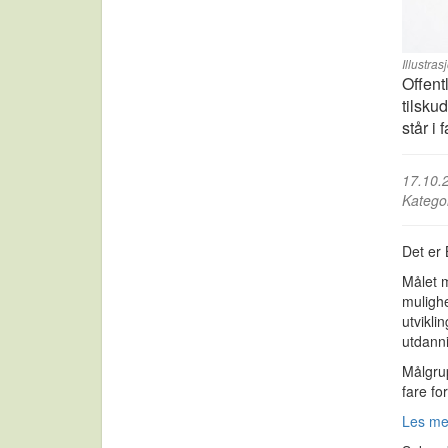
Illustra
Offent
tilsku
står i
17.10.
Katego
Det er 
Målet m
mulighe
utvikli
utdann
Målgrup
fare fo
Les me