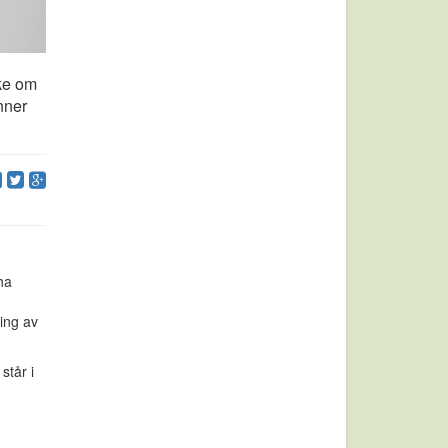
øke om
unner
ha
ring av
står i