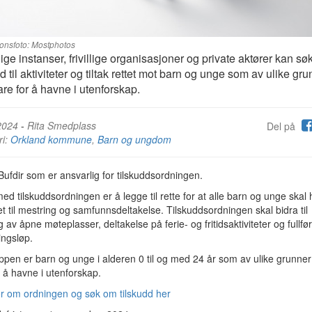
sjonsfoto: Mostphotos
lige instanser, frivillige organisasjoner og private aktører kan s
dd til aktiviteter og tiltak rettet mot barn og unge som av ulike gr
 fare for å havne i utenforskap.
2024
-
Rita Smedplass
Del på
ri:
Orkland kommune
,
Barn og ungdom
Bufdir som er ansvarlig for tilskuddsordningen.
ed tilskuddsordningen er å legge til rette for at alle barn og unge skal 
t til mestring og samfunnsdeltakelse. Tilskuddsordningen skal bidra til
ng av åpne møteplasser, deltakelse på ferie- og fritidsaktiviteter og fullfø
ingsløp.
pen er barn og unge i alderen 0 til og med 24 år som av ulike grunner 
r å havne i utenforskap.
r om ordningen og søk om tilskudd her