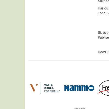
Søknad
Har du
Tone L
Skreve
Publise
Red:R