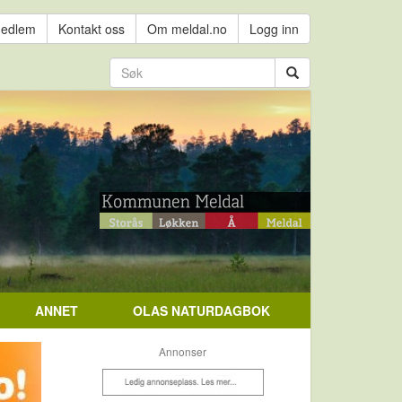
medlem
Kontakt oss
Om meldal.no
Logg inn
ANNET
OLAS NATURDAGBOK
Annonser