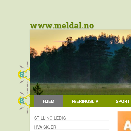
www.meldal.no
HJEM
NÆRINGSLIV
SPORT
STILLING LEDIG
HVA SKJER