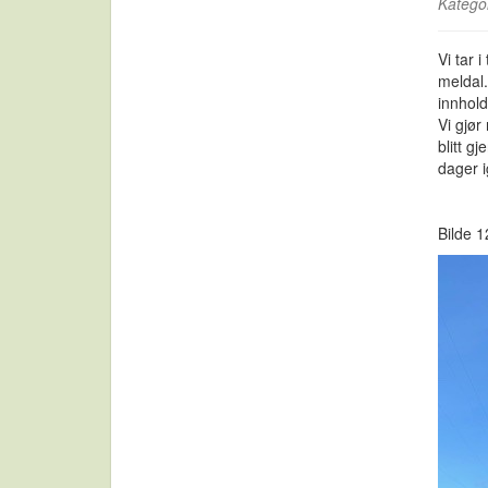
Katego
Vi tar 
meldal.
innhold
Vi gjør
blitt g
dager i
Bilde 1