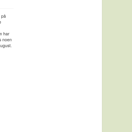
r på
e
om har
es noen
 august.