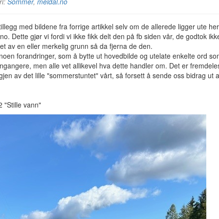
ri:
Sommer
,
meldal.no
i tillegg med bildene fra forrige artikkel selv om de allerede ligger ute he
no. Dette gjør vi fordi vi ikke fikk delt den på fb siden vår, de godtok ikk
et av en eller merkelig grunn så da fjerna de den.
 noen forandringer, som å bytte ut hovedbilde og utelate enkelte ord s
jengangere, men alle vet allikevel hva dette handler om. Det er fremdel
gjen av det lille "sommerstuntet" vårt, så forsett å sende oss bidrag ut
2 "Stille vann"