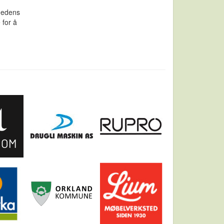
ånedens
 for å