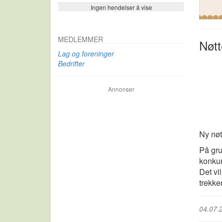
Ingen hendelser å vise
Se flere…
MEDLEMMER
Nøtt
Lag og foreninger
Bedrifter
Annonser
Ny nøt
På gru
konku
Det vi
trekke
04.07.