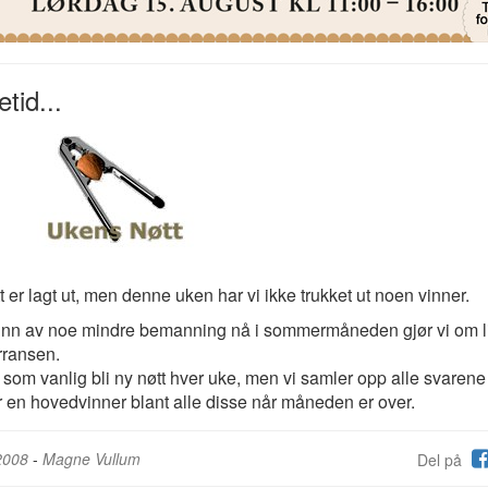
etid...
t er lagt ut, men denne uken har vi ikke trukket ut noen vinner.
nn av noe mindre bemanning nå i sommermåneden gjør vi om li
rransen.
l som vanlig bli ny nøtt hver uke, men vi samler opp alle svarene
r en hovedvinner blant alle disse når måneden er over.­
2008
-
Magne Vullum
Del på