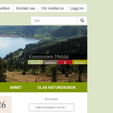
medlem
Kontakt oss
Om meldal.no
Logg inn
ANNET
OLAS NATURDAGBOK
Annonser