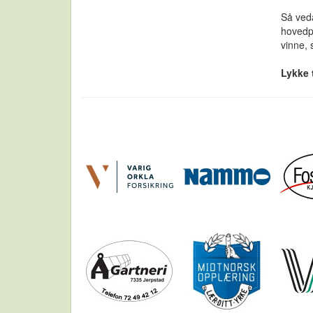
Så vedå
hovedpr
vinne, 
Lykke t