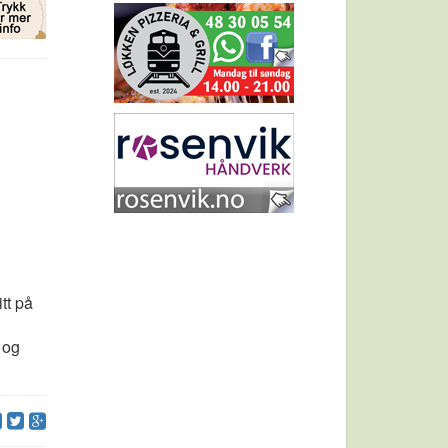
tt på
 og