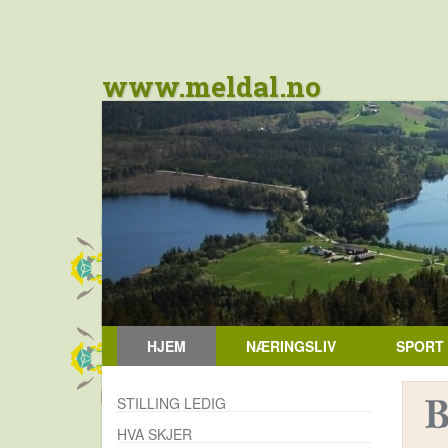
www.meldal.no
HJEM
NÆRINGSLIV
SPORT
STILLING LEDIG
HVA SKJER