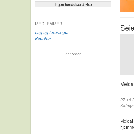
Ingen hendelser å vise
Se flere…
MEDLEMMER
Seie
Lag og foreninger
Bedrifter
Annonser
Meldal
27.10.
Katego
Meldal 
hjemme 