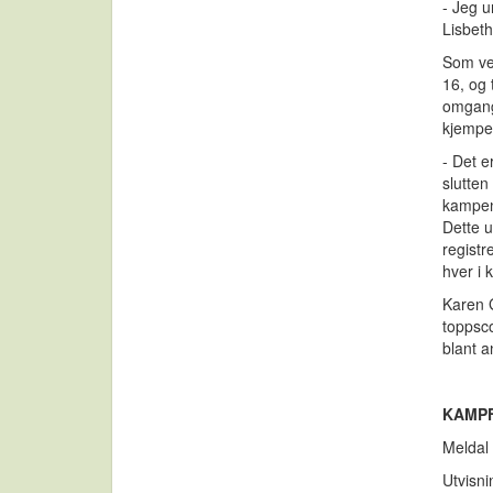
- Jeg u
Lisbeth
Som ven
16, og 
omgange
kjempet
- Det e
slutten
kampene
Dette u
registr
hver i 
Karen 
toppsco
blant a
KAMP
Meldal 
Utvisni