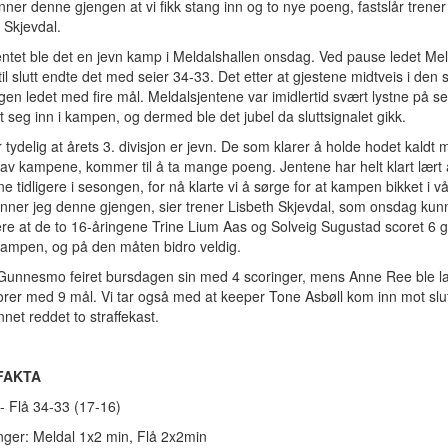
nner denne gjengen at vi fikk stang inn og to nye poeng, fastslår trener
 Skjevdal.
tet ble det en jevn kamp i Meldalshallen onsdag. Ved pause ledet Mel
til slutt endte det med seier 34-33. Det etter at gjestene midtveis i den s
n ledet med fire mål. Meldalsjentene var imidlertid svært lystne på se
 seg inn i kampen, og dermed ble det jubel da sluttsignalet gikk.
r tydelig at årets 3. divisjon er jevn. De som klarer å holde hodet kaldt 
 av kampene, kommer til å ta mange poeng. Jentene har helt klart lært
 tidligere i sesongen, for nå klarte vi å sørge for at kampen bikket i vå
nner jeg denne gjengen, sier trener Lisbeth Skjevdal, som onsdag kun
ere at de to 16-åringene Trine Lium Aas og Solveig Sugustad scoret 6 
kampen, og på den måten bidro veldig.
Gunnesmo feiret bursdagen sin med 4 scoringer, mens Anne Ree ble l
rer med 9 mål. Vi tar også med at keeper Tone Asbøll kom inn mot slu
nnet reddet to straffekast.
FAKTA
- Flå 34-33 (17-16)
nger: Meldal 1x2 min, Flå 2x2min