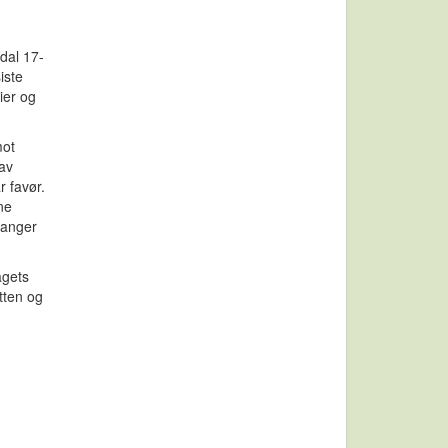
dal 17-
iste
ier og
mot
 av
r favør.
ne
ganger
agets
tten og