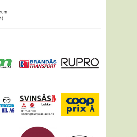
,
ørum
4)