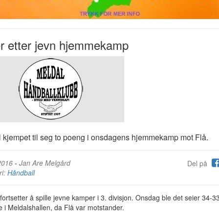
r etter jevn hjemmekamp
 kjempet til seg to poeng i onsdagens hjemmekamp mot Flå.
2016
-
Jan Are Melgård
Del på
ri:
Håndball
fortsetter å spille jevne kamper i 3. divisjon. Onsdag ble det seier 34-3
i Meldalshallen, da Flå var motstander.