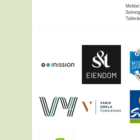
Meldal:
Solveig
Tallerå