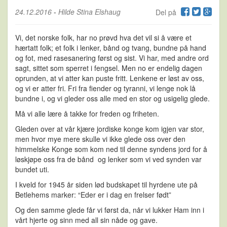
24.12.2016
-
Hilde Stina Elshaug
Del på
Vi, det norske folk, har no prøvd hva det vil si å være et
hærtatt folk; et folk i lenker, bånd og tvang, bundne på hand
og fot, med rasesanering først og sist. Vi har, med andre ord
sagt, sittet som sperret i fengsel. Men no er endelig dagen
oprunden, at vi atter kan puste fritt. Lenkene er løst av oss,
og vi er atter fri. Fri fra fiender og tyranni, vi lenge nok lå
bundne i, og vi gleder oss alle med en stor og usigelig glede.
Må vi alle lære å takke for freden og friheten.
Gleden over at vår kjære jordiske konge kom igjen var stor,
men hvor mye mere skulle vi ikke glede oss over den
himmelske Konge som kom ned til denne syndens jord for å
løskjøpe oss fra de bånd og lenker som vi ved synden var
bundet uti.
I kveld for 1945 år siden lød budskapet til hyrdene ute på
Betlehems marker: “Eder er i dag en frelser født”
Og den samme glede får vi først da, når vi lukker Ham inn i
vårt hjerte og sinn med all sin nåde og gave.