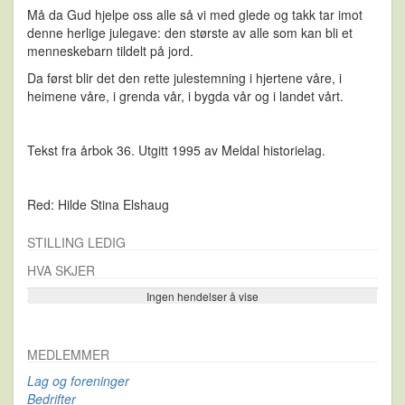
Må da Gud hjelpe oss alle så vi med glede og takk tar imot
denne herlige julegave: den største av alle som kan bli et
menneskebarn tildelt på jord.
Da først blir det den rette julestemning i hjertene våre, i
heimene våre, i grenda vår, i bygda vår og i landet vårt.
Tekst fra årbok 36. Utgitt 1995 av Meldal historielag.
Red: Hilde Stina Elshaug
STILLING LEDIG
HVA SKJER
Ingen hendelser å vise
Se flere…
MEDLEMMER
Lag og foreninger
Bedrifter