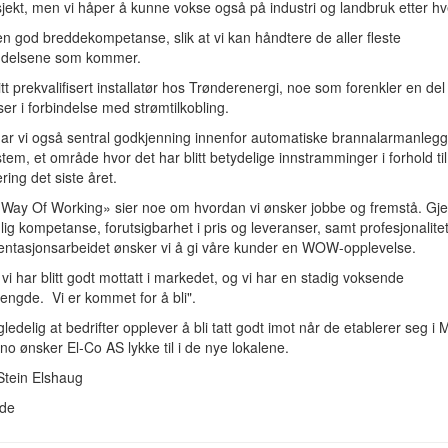
jekt, men vi håper å kunne vokse også på industri og landbruk etter hv
en god breddekompetanse, slik at vi kan håndtere de aller fleste
delsene som kommer.
litt prekvalifisert installatør hos Trønderenergi, noe som forenkler en del
er i forbindelse med strømtilkobling.
har vi også sentral godkjenning innenfor automatiske brannalarmanleg
tem, et område hvor det har blitt betydelige innstramminger i forhold til
ering det siste året.
 Way Of Working» sier noe om hvordan vi ønsker jobbe og fremstå. G
lig kompetanse, forutsigbarhet i pris og leveranser, samt profesjonalitet
ntasjonsarbeidet ønsker vi å gi våre kunder en WOW-opplevelse.
r vi har blitt godt mottatt i markedet, og vi har en stadig voksende
ngde. Vi er kommet for å bli".
gledelig at bedrifter opplever å bli tatt godt imot når de etablerer seg i 
no ønsker El-Co AS lykke til i de nye lokalene.
Stein Elshaug
lde