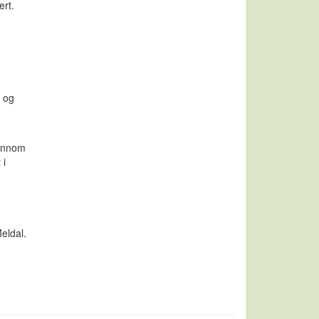
ert.
g og
jennom
 i
Meldal.