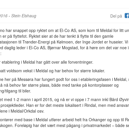
2016
-
Stein Elshaug
Del på
no har snappet opp ryktet om at El-Co AS, som kom til Meldal for litt u
n er på flyttefot. Ryktet sier at de har tenkt å flytte til den gamle
tasjonen til Trønder-Energi på Kølmoen, der Inge Jordet er huseier. Vi
d daglig leder i El-Co AS, Bjørnar Mogstad, for å høre om det var noe i
:
r etablering i Meldal har gått over alle forventninger.
hatt voldsom vekst i Meldal og har behov for større lokaler.
e her på Messøra har fungert godt for oss i etableringsfasen i Meldal,
så nå behov før større plass, både med tanke på kontorplasser og
g/tilgang til biler.
tet med 1-2 mann i april 2015, og nå er vi oppe i 7 mann inkl Bård Øyv
prosjektleder. Han er for det meste lokalisert i Rindal, men med ansvar
ene i Meldal/Orkdal osv.
ntører med base i Meldal utfører arbeid helt fra Orkanger og opp til 
skogen. Foreløpig har det vært mest pågang i privatmarkedet – både s