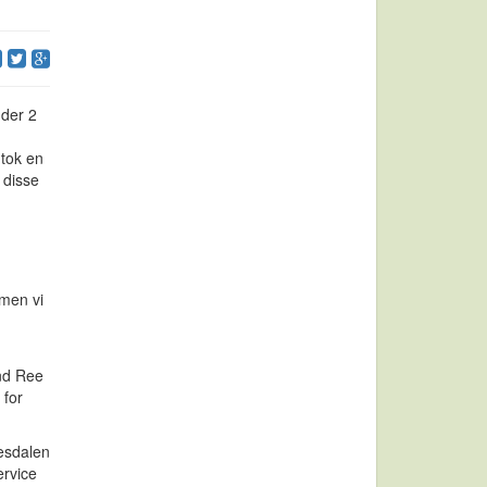
nder 2
 tok en
 disse
 men vi
ind Ree
 for
Resdalen
ervice