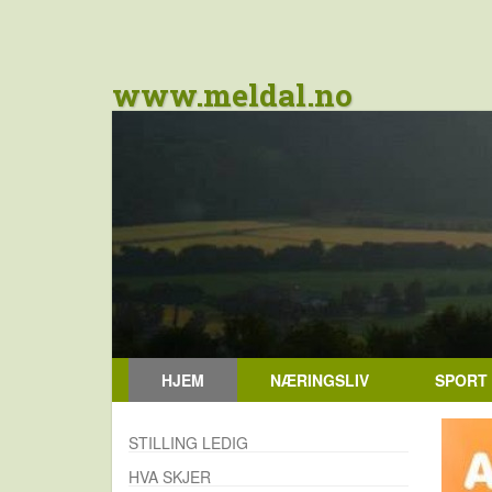
www.meldal.no
HJEM
NÆRINGSLIV
SPORT
STILLING LEDIG
HVA SKJER