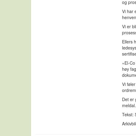
og pros
Vi har 
henven
Vi er b
prosess
Ellers 
ledesys
sertifis
«El-Co
høy fag
dokume
Vi føle
ordreme
Det er 
meldal.
Tekst: 
Arkivbi