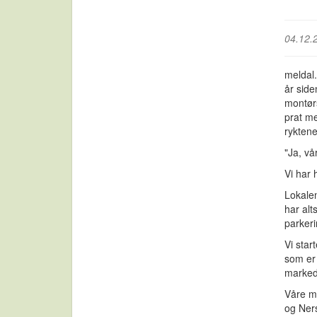
04.12.
meldal.
år side
montørs
prat me
ryktene
"Ja, vå
Vi har 
Lokalen
har alt
parkerin
Vi star
som er 
marked
Våre mo
og Ner