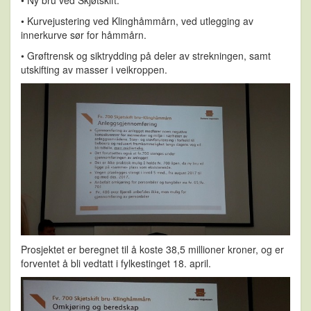
• Ny bru ved Skjøtskift.
• Kurvejustering ved Klinghåmmårn, ved utlegging av
innerkurve sør for håmmårn.
• Grøftrensk og siktrydding på deler av strekningen, samt
utskifting av masser i veikroppen.
Prosjektet er beregnet til å koste 38,5 millioner kroner, og er
forventet å bli vedtatt i fylkestinget 18. april.