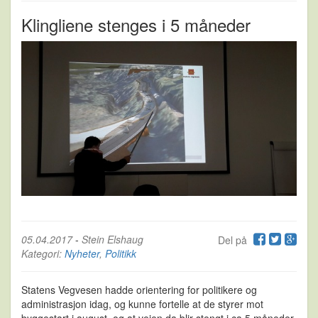
Klingliene stenges i 5 måneder
05.04.2017
-
Stein Elshaug
Del på
Kategori:
Nyheter
,
Politikk
Statens Vegvesen hadde orientering for politikere og
administrasjon idag, og kunne fortelle at de styrer mot
byggestart i august, og at veien da blir stengt i ca 5 måneder.