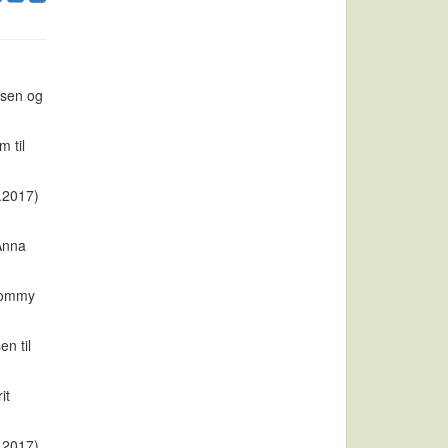
lsen og
 til
4.2017)
 Anna
 Tommy
n til
it
4.2017)