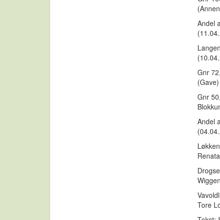
(Annen
Andel a
(11.04.
Langeng
(10.04.
Gnr 72,
(Gave)
Gnr 50,
Blokkum
Andel a
(04.04
Løkkenv
Renatas
Drogset
Wiggen 
Vavoldl
Tore Lo
Tekst: