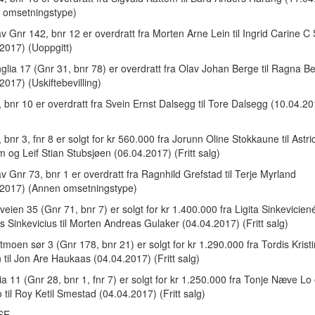
 omsetningstype)
v Gnr 142, bnr 12 er overdratt fra Morten Arne Lein til Ingrid Carine C 
2017) (Uoppgitt)
lia 17 (Gnr 31, bnr 78) er overdratt fra Olav Johan Berge til Ragna B
2017) (Uskiftebevilling)
 bnr 10 er overdratt fra Svein Ernst Dalsegg til Tore Dalsegg (10.04.20
 bnr 3, fnr 8 er solgt for kr 560.000 fra Jorunn Oline Stokkaune til Astri
 og Leif Stian Stubsjøen (06.04.2017) (Fritt salg)
v Gnr 73, bnr 1 er overdratt fra Ragnhild Grefstad til Terje Myrland
.2017) (Annen omsetningstype)
eien 35 (Gnr 71, bnr 7) er solgt for kr 1.400.000 fra Ligita Sinkevicien
 Sinkevicius til Morten Andreas Gulaker (04.04.2017) (Fritt salg)
moen sør 3 (Gnr 178, bnr 21) er solgt for kr 1.290.000 fra Tordis Krist
til Jon Are Haukaas (04.04.2017) (Fritt salg)
ia 11 (Gnr 28, bnr 1, fnr 7) er solgt for kr 1.250.000 fra Tonje Næve Lo
 til Roy Ketil Smestad (04.04.2017) (Fritt salg)
 SE