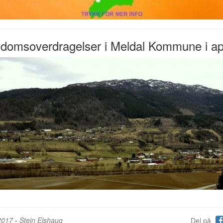
domsoverdragelser i Meldal Kommune i apr
2017
-
Stein Elshaug
Del på