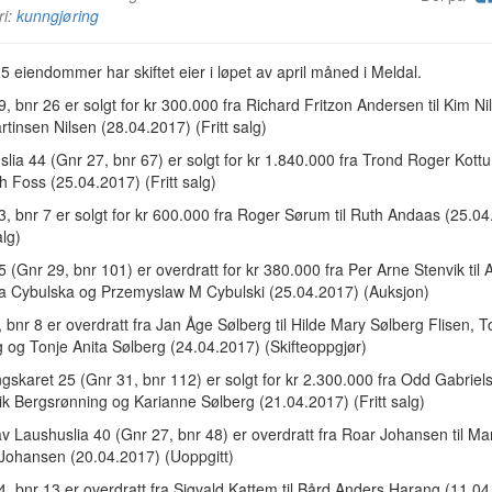
ri:
kunngjøring
15 eiendommer har skiftet eier i løpet av april måned i Meldal.
, bnr 26 er solgt for kr 300.000 fra Richard Fritzon Andersen til Kim Ni
tinsen Nilsen (28.04.2017) (Fritt salg)
lia 44 (Gnr 27, bnr 67) er solgt for kr 1.840.000 fra Trond Roger Kottum
 Foss (25.04.2017) (Fritt salg)
, bnr 7 er solgt for kr 600.000 fra Roger Sørum til Ruth Andaas (25.0
alg)
 (Gnr 29, bnr 101) er overdratt for kr 380.000 fra Per Arne Stenvik til
a Cybulska og Przemyslaw M Cybulski (25.04.2017) (Auksjon)
 bnr 8 er overdratt fra Jan Åge Sølberg til Hilde Mary Sølberg Flisen,
 og Tonje Anita Sølberg (24.04.2017) (Skifteoppgjør)
skaret 25 (Gnr 31, bnr 112) er solgt for kr 2.300.000 fra Odd Gabrielse
k Bergsrønning og Karianne Sølberg (21.04.2017) (Fritt salg)
v Laushuslia 40 (Gnr 27, bnr 48) er overdratt fra Roar Johansen til Mar
 Johansen (20.04.2017) (Uoppgitt)
, bnr 13 er overdratt fra Sigvald Kattem til Bård Anders Harang (11.0