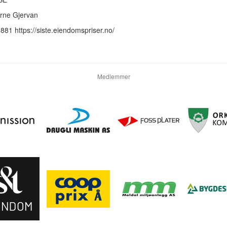
Arne Gjervan
1881 https://siste.eiendomspriser.no/
Medlemmer