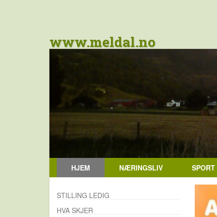
www.meldal.no
HJEM
NÆRINGSLIV
SPORT
STILLING LEDIG
HVA SKJER