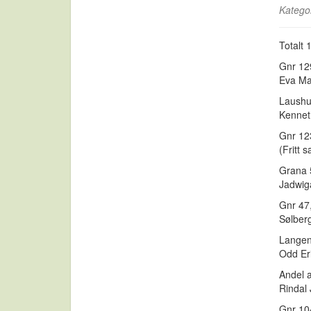
Katego
Totalt 
Gnr 129
Eva Mar
Laushus
Kenneth
Gnr 123
(Fritt s
Grana 5
Jadwig
Gnr 47,
Sølberg
Langeng
Odd Eri
Andel a
Rindal
Gnr 104