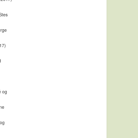
Stes
erge
17)
d
é og
ine
 og