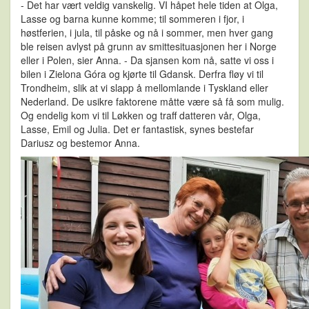
- Det har vært veldig vanskelig. VI håpet hele tiden at Olga,
Lasse og barna kunne komme; til sommeren i fjor, i
høstferien, i jula, til påske og nå i sommer, men hver gang
ble reisen avlyst på grunn av smittesituasjonen her i Norge
eller i Polen, sier Anna. - Da sjansen kom nå, satte vi oss i
bilen i Zielona Góra og kjørte til Gdansk. Derfra fløy vi til
Trondheim, slik at vi slapp å mellomlande i Tyskland eller
Nederland. De usikre faktorene måtte være så få som mulig.
Og endelig kom vi til Løkken og traff datteren vår, Olga,
Lasse, Emil og Julia. Det er fantastisk, synes bestefar
Dariusz og bestemor Anna.