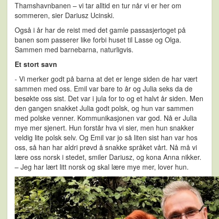
Thamshavnbanen – vi tar alltid en tur når vi er her om
sommeren, sier Dariusz Ucinski.
Også i år har de reist med det gamle passasjertoget på
banen som passerer like forbi huset til Lasse og Olga.
Sammen med barnebarna, naturligvis.
Et stort savn
- Vi merker godt på barna at det er lenge siden de har vært
sammen med oss. Emil var bare to år og Julia seks da de
besøkte oss sist. Det var i jula for to og et halvt år siden. Men
den gangen snakket Julia godt polsk, og hun var sammen
med polske venner. Kommunikasjonen var god. Nå er Julia
mye mer sjenert. Hun forstår hva vi sier, men hun snakker
veldig lite polsk selv. Og Emil var jo så liten sist han var hos
oss, så han har aldri prøvd å snakke språket vårt. Nå må vi
lære oss norsk i stedet, smiler Dariusz, og kona Anna nikker.
– Jeg har lært litt norsk og skal lære mye mer, lover hun.