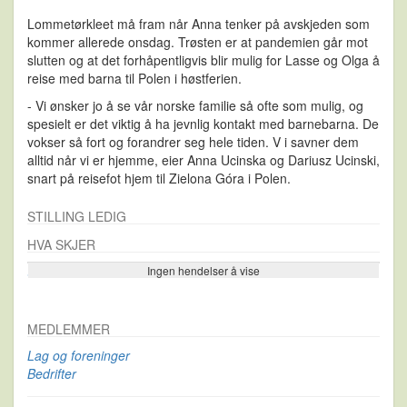
Lommetørkleet må fram når Anna tenker på avskjeden som
kommer allerede onsdag. Trøsten er at pandemien går mot
slutten og at det forhåpentligvis blir mulig for Lasse og Olga å
reise med barna til Polen i høstferien.
- Vi ønsker jo å se vår norske familie så ofte som mulig, og
spesielt er det viktig å ha jevnlig kontakt med barnebarna. De
vokser så fort og forandrer seg hele tiden. V i savner dem
alltid når vi er hjemme, eier Anna Ucinska og Dariusz Ucinski,
snart på reisefot hjem til Zielona Góra i Polen.
STILLING LEDIG
HVA SKJER
Ingen hendelser å vise
Se flere…
MEDLEMMER
Lag og foreninger
Bedrifter