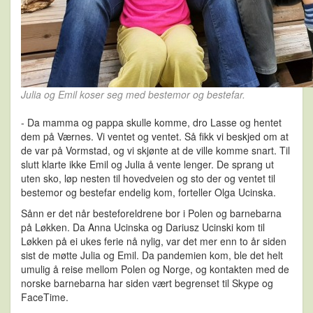
Julia og Emil koser seg med bestemor og bestefar.
- Da mamma og pappa skulle komme, dro Lasse og hentet
dem på Værnes. Vi ventet og ventet. Så fikk vi beskjed om at
de var på Vormstad, og vi skjønte at de ville komme snart. Til
slutt klarte ikke Emil og Julia å vente lenger. De sprang ut
uten sko, løp nesten til hovedveien og sto der og ventet til
bestemor og bestefar endelig kom, forteller Olga Ucinska.
Sånn er det når besteforeldrene bor i Polen og barnebarna
på Løkken. Da Anna Ucinska og Dariusz Ucinski kom til
Løkken på ei ukes ferie nå nylig, var det mer enn to år siden
sist de møtte Julia og Emil. Da pandemien kom, ble det helt
umulig å reise mellom Polen og Norge, og kontakten med de
norske barnebarna har siden vært begrenset til Skype og
FaceTime.