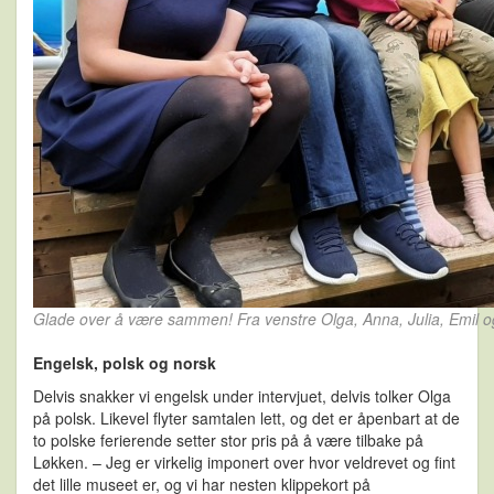
Glade over å være sammen! Fra venstre Olga, Anna, Julia, Emil o
Engelsk, polsk og norsk
Delvis snakker vi engelsk under intervjuet, delvis tolker Olga
på polsk. Likevel flyter samtalen lett, og det er åpenbart at de
to polske ferierende setter stor pris på å være tilbake på
Løkken. – Jeg er virkelig imponert over hvor veldrevet og fint
det lille museet er, og vi har nesten klippekort på