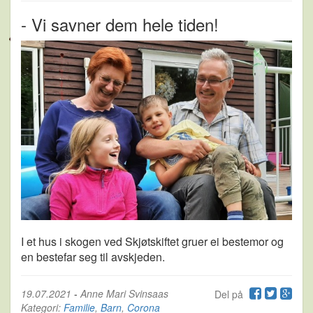
- Vi savner dem hele tiden!
I et hus i skogen ved Skjøtskiftet gruer ei bestemor og
en bestefar seg til avskjeden.
19.07.2021
-
Anne Mari Svinsaas
Del på
Kategori:
Familie
,
Barn
,
Corona