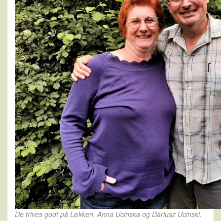
De trives godt på Løkken, Anna Ucinska og Dariusz Ucinski.